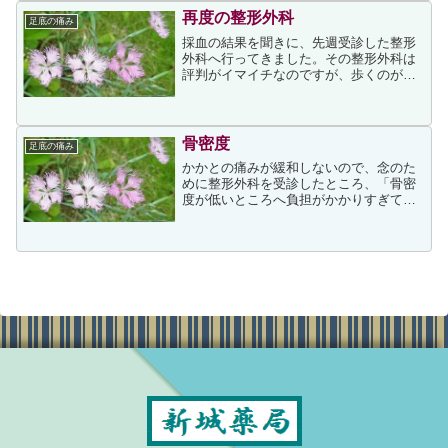
怪我ではないものの難治のよ...
再度の整形外科
足底の痛み
採血の結果を聞きに、先週受診した整形
外科へ行ってきました。その整形外科は
評判がイマイチなのですが、歩くのが辛
いほど痛みが強いため、一番近い場所と
して選択せざるをえませんでした。採血
の結果、血清Ca，リン,アルカリフォスフ
ァターゼ（ALP）が...
骨密度
足底の痛み
かかとの痛みが緩和しないので、念のた
めに整形外科を受診したところ、「骨密
度が低いところへ負担がかかりすぎて痛
みを発症した」と言われました。つま
り、痛みは骨粗鬆症との関与があるとの
ことでした。採血の結果が来週になるの
で、とりあえずの処方は ＊...