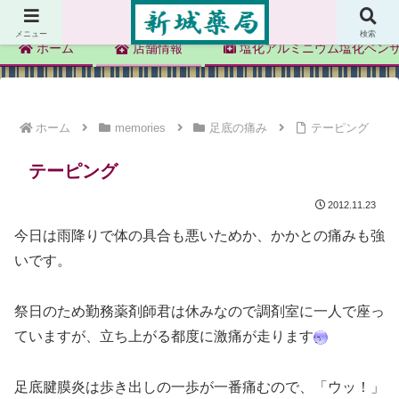
新城薬局
メニュー
検索
ホーム
店舗情報
塩化アルミニウム塩化ベン
ホーム
memories
足底の痛み
テーピング
テーピング
2012.11.23
今日は雨降りで体の具合も悪いためか、かかとの痛みも強
いです。
祭日のため勤務薬剤師君は休みなので調剤室に一人で座っ
ていますが、立ち上がる都度に激痛が走ります
足底腱膜炎は歩き出しの一歩が一番痛むので、「ウッ！」