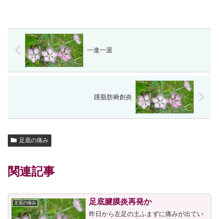
一進一退
踵脂肪褥創炎
足底の痛み
関連記事
足底腱膜炎再発か
足底の痛み
昨日から左足の土ふまずに痛みが出てい