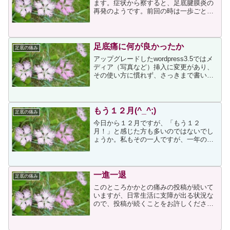
ます。症状から察すると、足底腱膜炎の
再発のようです。前回の時は一歩ごとに
激痛で、足底腱膜炎の特徴である朝の起
床時の一歩は目に火花が飛ぶくらいの激
痛でしたが、今回は痛みだけで比べると
前回の10分の一くらいで...
足底痛に何が良かったか
足底の痛み
アップグレードしたwordpress3.5ではメ
ディア（写真など）挿入に変更があり、
その使い方に慣れず、さっきまで書いて
いた投稿がメディア挿入画面ですべて消
えてしまいました気を取り直してまた書
きます。昨日書きましたように、私の足
底痛は短期間...
もう１２月(^_^;)
足底の痛み
今日から１２月ですが、「もう１２
月！」と感じた方も多いのではないでし
ょうか。私もその一人ですが、一年の経
過が歳とともに早く感じるようになりま
した足底の痛みは骨粗鬆症の関与と整形
外科のDrに言われたのですが、骨粗鬆症
であっても炎症は足底腱膜炎...
一進一退
足底の痛み
このところかかとの痛みの投稿が続いて
いますが、日常生活に支障が出る状況な
ので、投稿が続くことをお許しくださ
い。ネットでいろいろ調べていますが、
決定的な治療法もなく、治癒までの期間
も数週間から数年と差が大きいため、大