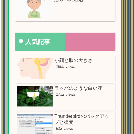
人気記事
小顔と脳の大きさ
1909 views
ラッパのような白い花
1732 views
Thunderbirdのバックアッ
プと復元
612 views