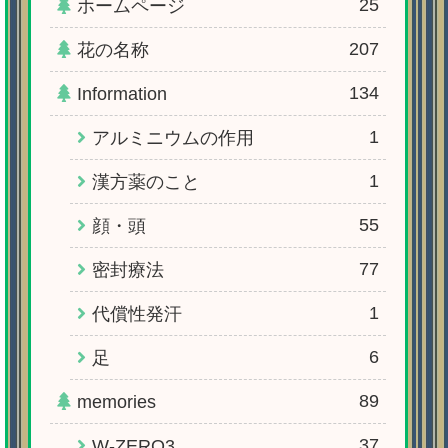
25
ホームページ
207
花の名称
134
Information
1
アルミニウムの作用
1
漢方薬のこと
55
顔・頭
77
密封療法
1
代償性発汗
6
足
89
memories
37
W-ZERO3