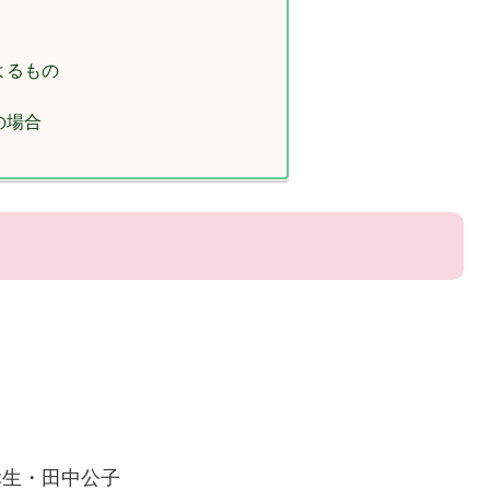
よるもの
の場合
幸生・田中公子