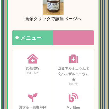
画像クリックで該当ページへ
メニュー
店舗情報
塩化アルミニウム塩
管理・販売
化ベンザルコニウム
液
薬局製剤
漢方薬・自律神経
My Blog