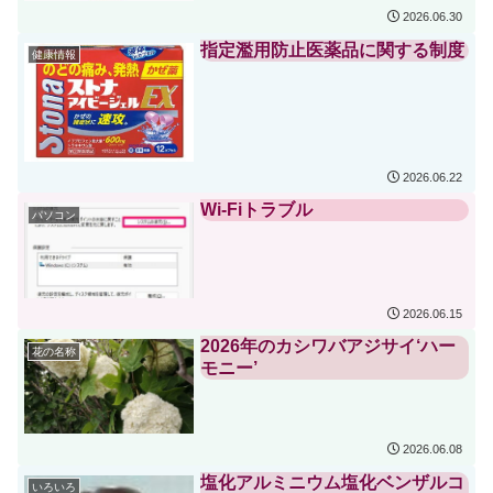
2026.06.30
指定濫用防止医薬品に関する制度
健康情報
2026.06.22
Wi-Fiトラブル
パソコン
2026.06.15
2026年のカシワバアジサイ‘ハー
花の名称
モニー’
2026.06.08
塩化アルミニウム塩化ベンザルコ
いろいろ