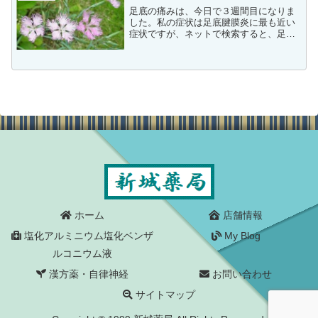
足底の痛みは、今日で３週間目になりま
した。私の症状は足底腱膜炎に最も近い
症状ですが、ネットで検索すると、足底
腱膜炎は確立された治療法もなく治癒ま
で３カ月から３年くらいと開きがあり、
発症当初はこの痛みとの闘いが数年も続
くのかと途方に暮れました...
ホーム
店舗情報
塩化アルミニウム塩化ベンザ
My Blog
ルコニウム液
漢方薬・自律神経
お問い合わせ
サイトマップ