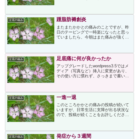
いほど痛みが強いため、一番近い場所と
して選択せざるをえませんでした。採血
の結果、血清Ca，リン,アルカリフォスフ
ァターゼ（ALP）が...
踵脂肪褥創炎
足底の痛み
またまたかかとの痛みのことですが、昨
日のテーピングで一時楽になったと思っ
ていましたら、今朝はまた痛みが強くな
っていました。テーピングしたまま就寝
したのが悪かったのか、体調も良くない
ので悲観的になってしまい、裏の接骨院
（歩いて5秒くらい）に行...
足底痛に何が良かったか
足底の痛み
アップグレードしたwordpress3.5ではメ
ディア（写真など）挿入に変更があり、
その使い方に慣れず、さっきまで書いて
いた投稿がメディア挿入画面ですべて消
えてしまいました気を取り直してまた書
きます。昨日書きましたように、私の足
底痛は短期間...
一進一退
足底の痛み
このところかかとの痛みの投稿が続いて
いますが、日常生活に支障が出る状況な
ので、投稿が続くことをお許しくださ
い。ネットでいろいろ調べていますが、
決定的な治療法もなく、治癒までの期間
も数週間から数年と差が大きいため、大
怪我ではないものの難治のよ...
発症から３週間
足底の痛み