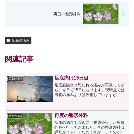
再度の整形外科
足底の痛み
関連記事
足底痛は15日目
足底の痛み
足底筋膜炎と思われる痛みが再発してか
ら、今日で15日になります。現時点では
当初の痛みよりは改善していますが、ま
だ完治とは言えない状態です。痛みが出
てからウォーキングはしばらく休止して
いましたが、私の場合、歩かないと消化
機能も低下してしまうよ...
再度の整形外科
足底の痛み
採血の結果を聞きに、先週受診した整形
外科へ行ってきました。その整形外科は
評判がイマイチなのですが、歩くのが辛