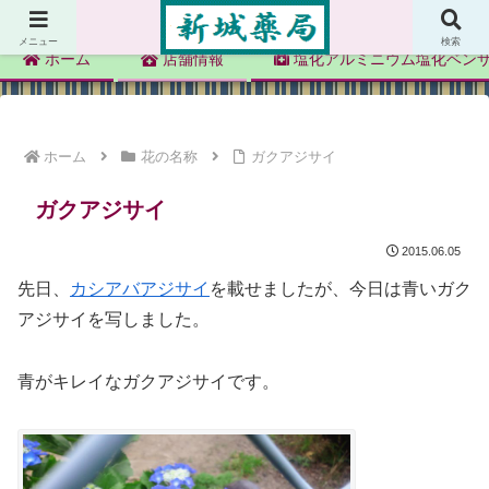
新城薬局
メニュー
検索
ホーム
店舗情報
塩化アルミニウム塩化ベン
ホーム
花の名称
ガクアジサイ
ガクアジサイ
2015.06.05
先日、
カシアバアジサイ
を載せましたが、今日は青いガク
アジサイを写しました。
青がキレイなガクアジサイです。