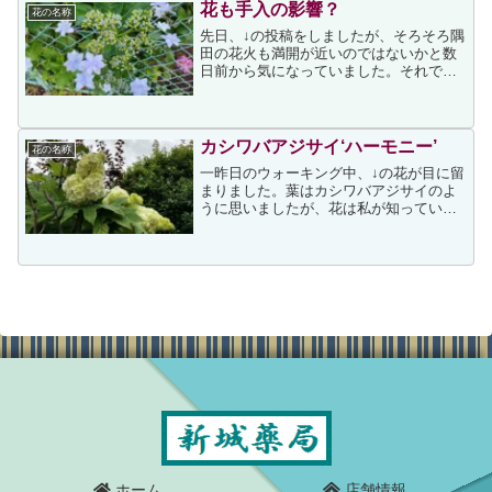
か放射状に咲くはずの花...
花も手入の影響？
花の名称
先日、↓の投稿をしましたが、そろそろ隅
田の花火も満開が近いのではないかと数
日前から気になっていました。それで朝
のウォーキング時にチェックしているの
ですが、今年は花が少なく、装飾花も整
っていないような咲き方から変化が見ら
れません。そのうちの一...
カシワバアジサイ‘ハーモニー’
花の名称
一昨日のウォーキング中、↓の花が目に留
まりました。葉はカシワバアジサイのよ
うに思いましたが、花は私が知っている
カシワバアジサイ↓とは異なっていたの
で、別の類なのかもしれないと思いなが
ら写しました。そして昨日、一昨日写し
た花はカシワバアジサイ...
ホーム
店舗情報