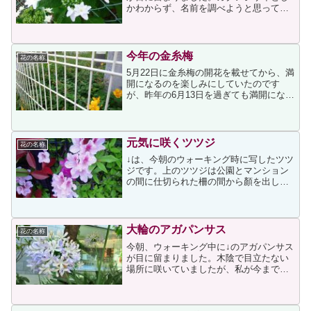
かわからず、名前を調べようと思ってそ
のままになっていたのですが、昨日、や
っと品種名がわかりました。なんと、
「隅田の花火」というそうですビックリ
マークを付けたのは、品種...
今年の金糸梅
花の名称
5月22日に金糸梅の開花を載せてから、満
開になるのを楽しみにしていたのです
が、昨年の6月13日を過ぎても満開になる
気配もなく、今朝も↓のような状況でし
た。今年は不作のまま終わってしまうの
でしょうか。毎年同じではないのが自然
の摂理と理解してい...
元気に咲くツツジ
花の名称
↓は、今朝のウォーキング時に写したツツ
ジです。上のツツジは公園とマンション
の間に仕切られた柵の間から顏を出して
咲いているため、タイトルに「元気に咲
く」と付けました。ツツジは公園側に、
赤く色づいた葉を持つレッドロビンはマ
ンション側に植えられて...
大輪のアガパンサス
花の名称
今朝、ウォーキング中に↓のアガパンサス
が目に留まりました。木陰で目立たない
場所に咲いていましたが、私が今までに
見たアガパンサスの中で一番の大輪でし
た。以前に投稿した場所のアガパンサス
も咲いているのですが、今年は不作なの