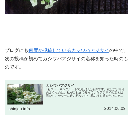
ブログにも
何度か投稿しているカシワバアジサイ
の中で、
次の投稿が初めてカシワバアジサイの名称を知った時のも
のです。
カシワバアジサイ
↓もウォーキングルートで見かけたものです。花はアジサイ
のようなのに、私がこれまで知っていたアジサイの葉とは
異なり、ヤツデに近い形なので、花の横を通るたびにアジ
サイとは違う種類なのだろうと思っていたのですが、調べ
たところカシワバアジサイという...
2014.06.09
shinjou.info