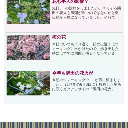
花も手入の影響？
花の名称
先日、↓の投稿をしましたが、そろそろ隅
田の花火も満開が近いのではないかと数
日前から気になっていました。それで朝
のウォーキング時にチェックしているの
ですが、今年は花が少なく、装飾花も整
っていないような咲き方から変化が見ら
れません。そのうちの一...
梅の花
花の名称
今日はいつもより遅く、日の出近くにウ
ォーキングに出かけたので、歩き出した
時にはすでに周囲が明るくなっていまし
た。今日気づきましたが、暗い道を歩く
のと明るい道を歩くのでは、目に入る物
が全く違うのですね。暗くて見えなかっ
た植物の春の息吹が感じら...
今年も隅田の花火が
花の名称
今朝のウォーキング中、↓が目に留まりま
した。↑は昨年の6月8日にも投稿した場所
に咲くガクアジサイの「隅田の花火」で
す。（隅田の花火だと思います(^^;今年は
まだ咲き始めなので、しばらく楽しませ
てもらえそうです咲き始めが昨年より少
し早いのかも...