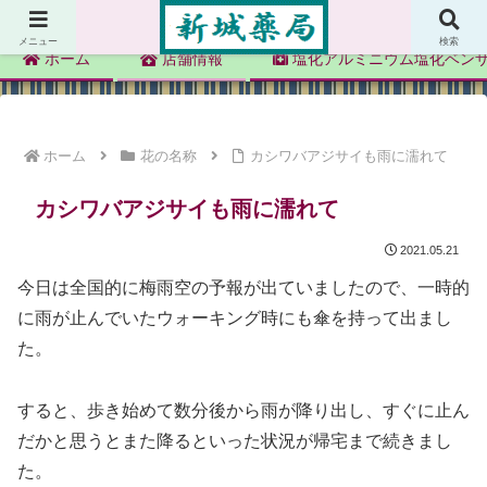
新城薬局
メニュー
検索
ホーム
店舗情報
塩化アルミニウム塩化ベン
ホーム
花の名称
カシワバアジサイも雨に濡れて
カシワバアジサイも雨に濡れて
2021.05.21
今日は全国的に梅雨空の予報が出ていましたので、一時的
に雨が止んでいたウォーキング時にも傘を持って出まし
た。
すると、歩き始めて数分後から雨が降り出し、すぐに止ん
だかと思うとまた降るといった状況が帰宅まで続きまし
た。