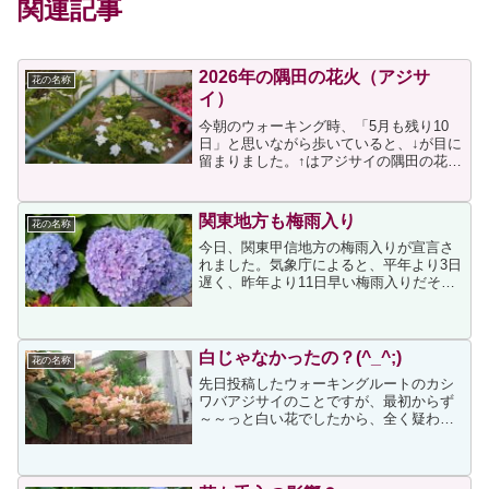
関連記事
2026年の隅田の花火（アジサ
花の名称
イ）
今朝のウォーキング時、「5月も残り10
日」と思いながら歩いていると、↓が目に
留まりました。↑はアジサイの隅田の花火
です。私はこの花が好きなので、毎年の
ように投稿しています。昨年は↓の投稿を
しました。上投稿は昨年6月7日のもので
関東地方も梅雨入り
花の名称
すから、まだ咲...
今日、関東甲信地方の梅雨入りが宣言さ
れました。気象庁によると、平年より3日
遅く、昨年より11日早い梅雨入りだそう
です。梅雨になると日々のウォーキング
の足が重くなりがちなのですが、今の時
期に見ごろを迎える私が好きなアジサイ
の花がウォーキングル...
白じゃなかったの？(^_^;)
花の名称
先日投稿したウォーキングルートのカシ
ワバアジサイのことですが、最初からず
～～っと白い花でしたから、全く疑わず
に白いカシワバアジサイと認識していた
のに、数日前から色がつき始め、今朝の
時点では↓のようにピンクになっていまし
たこれからも、まだ変色...