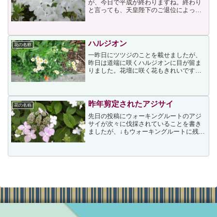
が、今日で平成が終わりますね。終わり
と言っても、天皇陛下のご退位によって
元号が変わるわけですが、それでも今日
は平成最後の日という特別な日のように
感じています。とは言え、一般庶民の私
にとっては特別な行事がある...
ハルジオン
花の名称
一昨日にツツジのことを載せましたが、
昨日は道端に咲くハルジオンに目が留ま
りました。花壇に咲く花もきれいです
が、私はどちらかと言うと道端に育つ野
の花に目が留まることが多いです。手入
れもしてもらえず、場合によっては抜か
れてしまう運命なのに、逞し...
昨年剪定されたアジサイ
花の名称
先日の投稿にウォーキングルートのアジ
サイが次々に伐採されていることを書き
ましたが、↓もウォーキングルートに残る
数少ない中の一つです。上アジサイは、
昨年も載せています。そして、剪定の投
稿もしました。剪定されたからでしょう
か。昨年の今ごろより今...