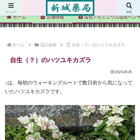
新城薬局
メニュー
検索
ホーム
店舗情報
塩化アルミニウム塩化ベン
ホーム
花の名称
自生（？）のハツユキカズラ
自生（？）のハツユキカズラ
2023.08.25
↓は、毎朝のウォーキングルートで数日前から気になって
いたハツユキカズラです。