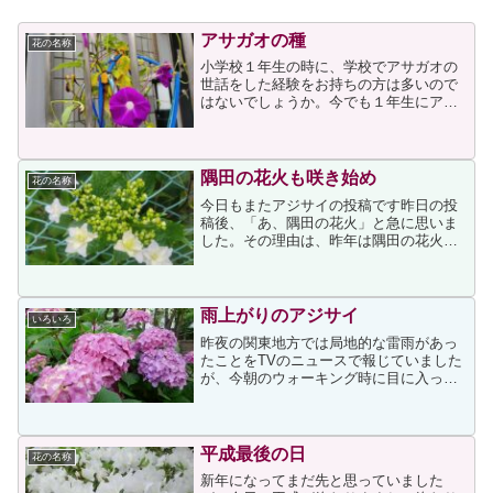
アサガオの種
花の名称
小学校１年生の時に、学校でアサガオの
世話をした経験をお持ちの方は多いので
はないでしょうか。今でも１年生にアサ
ガオの世話をさせる小学校が多いよう
で、私の孫も自分が世話をしていたアサ
ガオを夏休み前に持ち帰ってきました。
そのアサガオは順調に生育し...
隅田の花火も咲き始め
花の名称
今日もまたアジサイの投稿です昨日の投
稿後、「あ、隅田の花火」と急に思いま
した。その理由は、昨年は隅田の花火の
見頃を見逃してしまい、残念な思いをし
たためです。それで、今朝のウォーキン
グでは隅田の花火の場所に行ってみまし
た。すると、↓のような状...
雨上がりのアジサイ
いろいろ
昨夜の関東地方では局地的な雷雨があっ
たことをTVのニュースで報じていました
が、今朝のウォーキング時に目に入った
アジサイの花も濡れていました。落ち着
いてから事の次第を投稿するつもりです
が、この6月、我が家は大きな試練を迎え
ます。今は来週から始...
平成最後の日
花の名称
新年になってまだ先と思っていました