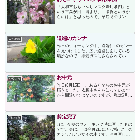
「大和市おもいやりマスク着用条例」と
いう言葉が目に留まり、「条例というか
らには」と思ったので、早速そのリンク
先を開いてみました。大和市おもいやり
マスク着用条例上ページの冒頭に次があ
りました。新型コロナウイルスをはじめ
とする感染症を拡大させな...
道端のカンナ
花の名称
昨日のウォーキング中、道端に↓のカンナ
を見つけました。広い道路に面している
場所なので、排気ガスにさらされている
はずですが、たくましく咲いていまし
た。カンナは球根ですから、風で飛んで
きたとは考えにくいので、誰かが植えた
のでしょうか
お中元
いろいろ
昨日(6月15日）、ある方からのお中元が
届きました。依頼主さんを知っています
から間違いではないのですが、私は6月半
ばにのお中元に違和感を覚えたため、商
品発送元の販売店に問い合わせをするこ
とにしました。なぜ問い合わせまでする
必要があったかと言...
剪定完了
花の名称
↓は、今朝のウォーキング時に写したもの
です。実は、↑は今月2日にも投稿した↓の
カシワバアジサイの木です。今朝写した
画像は剪定が終わった状態だと思うので