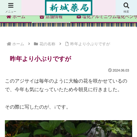
新城薬局
メニュー
検索
ホーム
店舗情報
塩化アルミニウム塩化ベン
ホーム
花の名称
昨年より小ぶりですが
昨年より小ぶりですが
2024.06.03
このアジサイは毎年のように大輪の花を咲かせているの
で、今年も気になっていたため今朝見に行きました。
その際に写したのが、↓です。