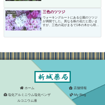
すが、剪定の目的について、こちらのペ
ージには次が記されていました。庭木や
花木は年々枝を伸ば...
三色のツツジ
花の名称
ウォーキングルートにある公園のツツジ
が満開でした。異なる株の花だと思いま
すが、三色の花がまるで1本の木から咲い
ているようでした。先日のツツジ↓とは違
う公園に咲いていて、こちらもしばらく
は和ませてくれると思います。
ホーム
店舗情報
塩化アルミニウム塩化ベンザ
My Blog
ルコニウム液