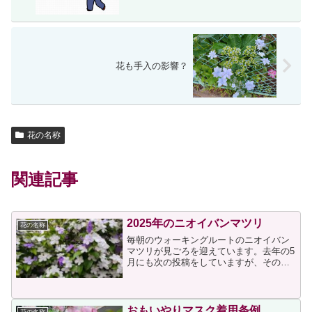
花も手入の影響？
花の名称
関連記事
2025年のニオイバンマツリ
花の名称
毎朝のウォーキングルートのニオイバン
マツリが見ごろを迎えています。去年の5
月にも次の投稿をしていますが、その前
年にも投稿していて、私には印象深い花
です。印象深い理由は、花の色が違うの
は異なる株から咲いているからだと思っ
ていたので、一つの株か...
おもいやりマスク着用条例
花の名称