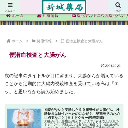
新城薬局
メニュー
検索
ホーム
店舗情報
塩化アルミニウム塩化ベン
ホーム
健康情報
便潜血検査と大腸がん
便潜血検査と大腸がん
2024.10.21
次の記事のタイトルが目に留まり、大腸がんが増えている
ことから定期的に大腸内視鏡検査を受けている私は「エ
ッ」と思いながら読み始めました。
排便がないと受診した５９歳男性が大腸がん 検
診結果は陰性だったのになぜ？…早期発見のため
に必要なこと | ヨミドクター(読売新聞)
大腸がんは、患者数が最も多いがんで、女性ではがん死の
トップです。早期に見つけるため、検診では、便に血が混
じっていないかどうかを調べる便潜血反応検査が行われて