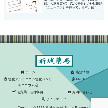
個、大脳皮質だけで140億個もの神径細胞
（ニューロン）を持っています。個々の
ニューロンは独立していて、シナプスと
いうつなぎ目で結ばれています。１つの
ニューロンには、約1000個から20万個の
シナプスがつ...
ホーム
店舗情報
塩化アルミニウム塩化ベンザ
My Blog
ルコニウム液
漢方薬・自律神経
お問い合わせ
サイトマップ
Copyright © 1999 新城薬局 All Rights Reserved.