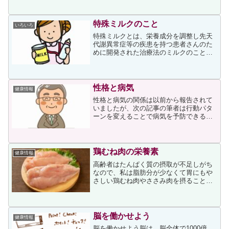
明けに体調不良を起こさないために、次
の記事を紹介させていただきます。上記
事では、五月病について次の...
特殊ミルクのこと
いろいろ
特殊ミルクとは、栄養成分を調整し先天
代謝異常症等の疾患を持つ患者さんのた
めに開発された治療法のミルクのことで
す。特殊ミルクについては私もある程度
知っていたつもりだったのですが、次の
記事を読み、乳業メーカーの貢献があっ
て供給が続いていることを...
性格と病気
健康情報
性格と病気の関係は以前から報告されて
いましたが、次の記事の筆者は行動パタ
ーンを変えることで病気を予防できると
いう見解を述べています。記事には、心
臓病になりやすい「タイプA」とがんに
なりやすい「タイプC」の例が挙げられ
ていました。タイプCの例...
鶏むね肉の栄養素
健康情報
高齢者はたんぱく質の摂取が不足しがち
なので、私は脂肪分が少なくて胃にもや
さしい鶏むね肉やささみ肉を摂ることが
多いのですが、次の記事を読んで同じ食
材に偏らないように注意しなければと思
いました。鶏むね肉について、記事には
次が書かれていました。「...
脳を働かせよう
健康情報
脳を働かせよう脳は、脳全体で1000億