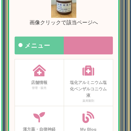
画像クリックで該当ページへ
メニュー
店舗情報
塩化アルミニウム塩
管理・販売
化ベンザルコニウム
液
薬局製剤
漢方薬・自律神経
My Blog