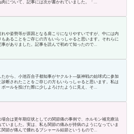
肉について、記事には次が書かれていました。「...
疲れや姿勢等が原因となる肩こりになりやすいですが、中には内
りもあることをご存じの方もいらっしゃると思います。それらに
事がありました。記事を読んで初めて知ったので...
したから、小池百合子都知事がヤクルト―阪神戦の始球式に参加
と診断されたことをご存じの方もいらっしゃると思います。私は
ボールを投げた際に少しよろけたように見え、そ...
の場合は更年期症状としての関節痛の事例で、ホルモン補充療法
れていました。実は、私も関節の痛みが持病のようになっていま
関節が痛んで腫れるブシャール結節というもので...