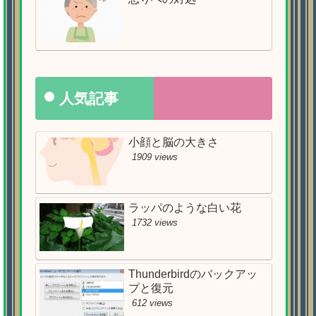
人気記事
小顔と脳の大きさ
1909 views
ラッパのような白い花
1732 views
Thunderbirdのバックアッ
プと復元
612 views