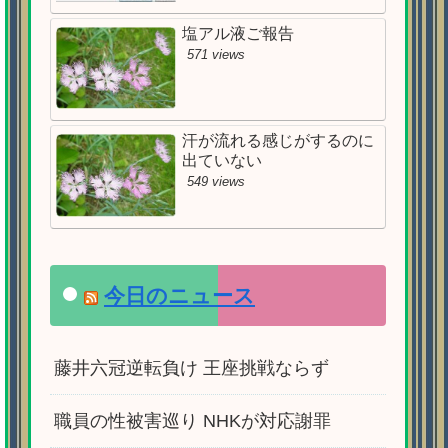
塩アル液ご報告
571 views
汗が流れる感じがするのに
出ていない
549 views
今日のニュース
藤井六冠逆転負け 王座挑戦ならず
職員の性被害巡り NHKが対応謝罪