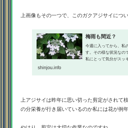
上画像もその一つで、このガクアジサイにつ
梅雨も間近？
今週に入ってから、私
す。その様な状況なの
私にとって気分がスッ
劫になりがちなのです
shinjou.info
上アジサイは昨年に思い切った剪定がされて
の分栄養が行き届いているのか私には花が例
やはり、剪定は大切な作業なのですね。