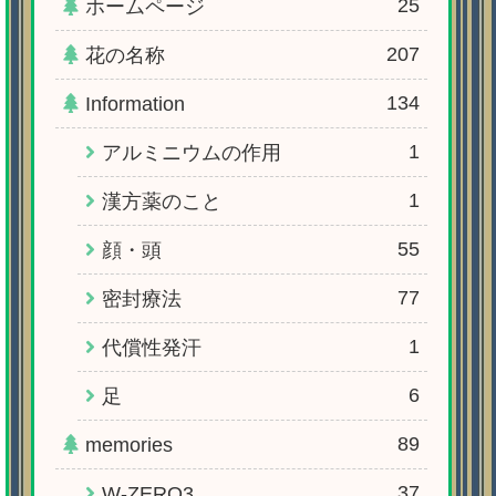
25
ホームページ
207
花の名称
134
Information
1
アルミニウムの作用
1
漢方薬のこと
55
顔・頭
77
密封療法
1
代償性発汗
6
足
89
memories
37
W-ZERO3