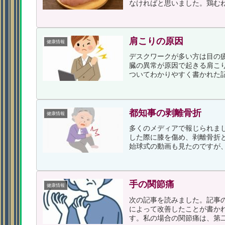
なければと思いました。鶏むね
肩こりの原因
健康情報
デスクワークが多い方は目の
臓の異常が原因で起きる肩こ
ついてわかりやすく書かれた記
都知事の剥離骨折
健康情報
多くのメディアで報じられま
した際に膝を傷め、剥離骨折
始球式の動画も見たのですが、
手の関節痛
健康情報
次の記事を読みました。記事
によって改善したことが書か
す。私の場合の関節痛は、第二