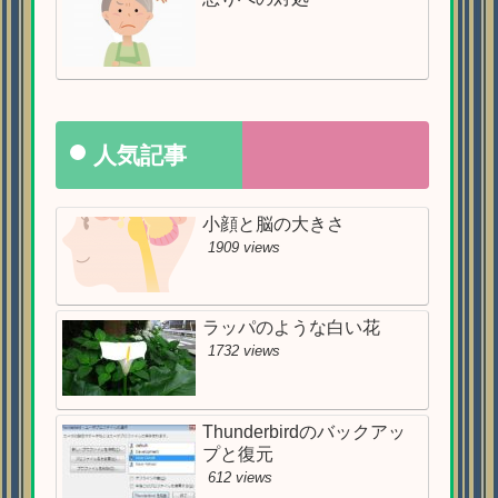
人気記事
小顔と脳の大きさ
1909 views
ラッパのような白い花
1732 views
Thunderbirdのバックアッ
プと復元
612 views