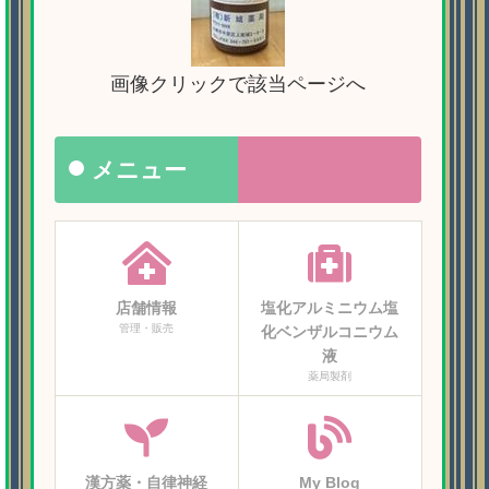
画像クリックで該当ページへ
メニュー
店舗情報
塩化アルミニウム塩
管理・販売
化ベンザルコニウム
液
薬局製剤
漢方薬・自律神経
My Blog