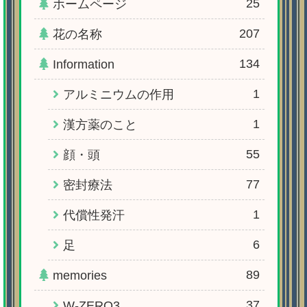
25
ホームページ
207
花の名称
134
Information
1
アルミニウムの作用
1
漢方薬のこと
55
顔・頭
77
密封療法
1
代償性発汗
6
足
89
memories
37
W-ZERO3