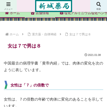
新城薬局
メニュー
検索
ホーム
店舗情報
塩化アルミニウム塩化ベン
ホーム
漢方薬・自律神経
女は７で男は８
女は７で男は８
2021.01.08
中国最古の病理学書「黄帝内経」では、肉体の変化を次の
ように表し ています。
女性は「７」の倍数で
女性は、７の倍数の年齢で肉体に変化のあることを示して
います。