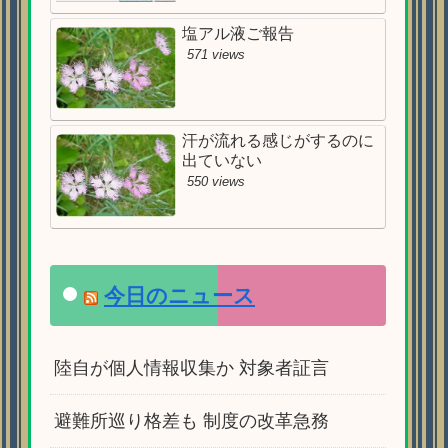
塩アル液ご報告
571 views
汗が流れる感じがするのに
出ていない
550 views
今日のニュース
陸自が個人情報収集か 対象者証言
避難所巡り格差も 制度の改革急務