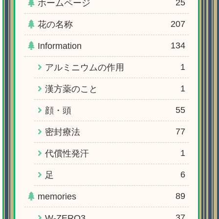
25
ホームページ
207
花の名称
134
Information
1
アルミニウムの作用
1
漢方薬のこと
55
顔・頭
77
密封療法
1
代償性発汗
6
足
89
memories
37
W-ZERO3