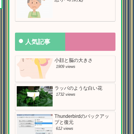
人気記事
小顔と脳の大きさ
1909 views
ラッパのような白い花
1732 views
Thunderbirdのバックアッ
プと復元
612 views