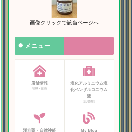
画像クリックで該当ページへ
メニュー
店舗情報
塩化アルミニウム塩
管理・販売
化ベンザルコニウム
液
薬局製剤
漢方薬・自律神経
My Blog