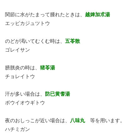
関節に水がたまって腫れたときは、
越婢加朮湯
エッピカジュツトウ
のどが渇いてむくむ時は、
五苓散
ゴレイサン
膀胱炎の時は、
猪苓湯
チョレイトウ
汗が多い場合は、
防已黄耆湯
ボウイオウギトウ
夜のおしっこが近い場合は、
八味丸
等を用います。
ハチミガン