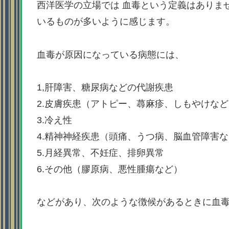
西洋医学の立場では 血毒という定義はありま
いるものが多いように感じます。
血毒が原因になっている病態には、
1,肝障害、糖尿病などの代謝疾患
2.皮膚疾患（アトピー、蕁麻疹、しもやけなど
3.冷え性
4.精神神経疾患（頭痛、うつ病、脳血管障害
5.月経異常、不妊症、排卵異常
6.その他（膠原病、悪性腫瘍など）
などがあり、次のような徴候があるときに血