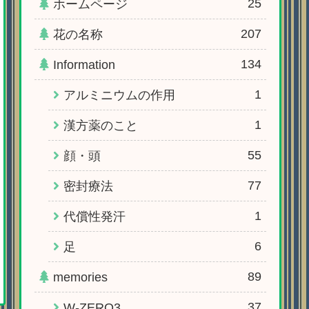
25
ホームページ
207
花の名称
134
Information
1
アルミニウムの作用
1
漢方薬のこと
55
顔・頭
77
密封療法
1
代償性発汗
6
足
89
memories
37
W-ZERO3