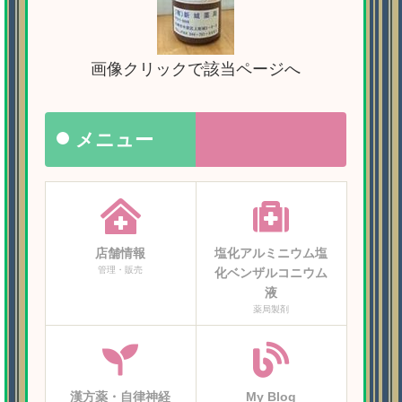
画像クリックで該当ページへ
メニュー
店舗情報
塩化アルミニウム塩
管理・販売
化ベンザルコニウム
液
薬局製剤
漢方薬・自律神経
My Blog