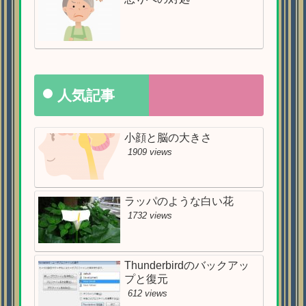
人気記事
小顔と脳の大きさ
1909 views
ラッパのような白い花
1732 views
Thunderbirdのバックアッ
プと復元
612 views