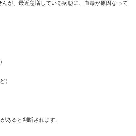
せんが、最近急増している病態に、血毒が原因なって
）
など）
毒があると判断されます。