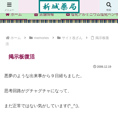
新城薬局
メニュー
検索
ホーム
店舗情報
塩化アルミニウム塩化ベン
ホーム
memories
サイト改ざん
掲示板復
活
掲示板復活
2006.12.19
悪夢のような出来事から９日経ちました。
思考回路がグチャグチャになって、
まだ正常ではない気がしています(^_^;)。