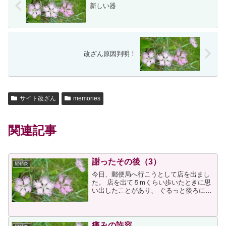
新しい器
改ざん原因判明！
サイト改ざん
memories
関連記事
謝ったその後（3）
腱鞘炎
今日、郵便局へ行こうとして店を出まし
た。 店を出て５mくらい歩いたときに思
い出したことがあり、 ぐるっと後ろに引
き返す格好になりました。そのとき、私
の後ろを走っていた自転車と接触し、 す
ぐに止まってくれたので怪我もしません
でしたが、 腱鞘炎...
痛みの許容