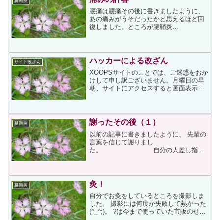
腱鞘炎
腰痛は腰痛その後に書きましたように、
あの痛みがうそだったかと思えるほど回
復しました。ところが腱鞘炎
は・・・・・昨日、鍼の勉強会がありま
した。勉強会では先生の説明の後、二人
ずつ組んで実技があります。昨日はいつ
も組んでいる福岡の方が大雪のため...
ハッカーによる改ざん
サイト改ざん
XOOPSサイトのことでは、ご迷惑をおか
けして申し訳ございません。月曜日の早
朝、サイトにアクセスすると画面表示が
変になっていました。管理者である私が
管理画面に入ろうとしても、入れないと
いう現象が生じていました。その時はそ
れほど深刻には思えず...
謝ったその後（１）
腱鞘炎
以前の記事に書きましたように、 先輩の
言葉を信じて謝りまし
た。 自分の人差し指が
親指に対して悪いことをしたので、 人差
し指が親指に謝るわけなのですが、 どう
やって謝るかもわからず、 仕方が無いの
で気持ち的に謝る方法を選びました...
灸！
腱鞘炎
自分でお灸をしているところを撮影しま
した。 撮影には何度か失敗して熱かった
(^_^;)。 ?は今まで使っていた市販のせん
ねん灸より熱い。