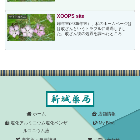
私 「お
灸は水ぶくれになったり跡が残ったりし
ませんか？」 鍼灸師の先生 「結婚して
XOOPS site
サイト改ざん
るんだからいいんです」 私 「そういう
昨年末(2006年末）、私のホームページは
問題かい...
は改ざんというトラブルに遭遇しまし
た。改ざん後の処置を調べたところ、
「サイト閉鎖」→「ファイルすべて削
除」がネットのマナーとのことでしたの
で、それに従ってファイルをすべて削
除、データベースは初期化し...
ホーム
店舗情報
塩化アルミニウム塩化ベンザ
My Blog
ルコニウム液
漢方薬・自律神経
お問い合わせ