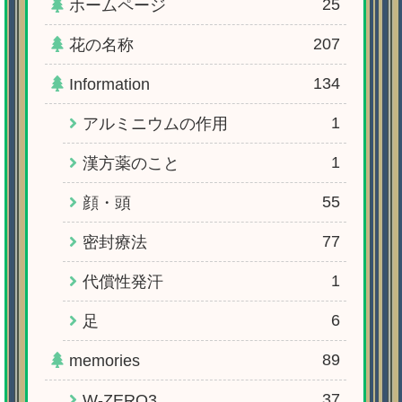
25
ホームページ
207
花の名称
134
Information
1
アルミニウムの作用
1
漢方薬のこと
55
顔・頭
77
密封療法
1
代償性発汗
6
足
89
memories
37
W-ZERO3