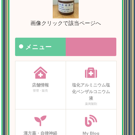
画像クリックで該当ページへ
メニュー
店舗情報
塩化アルミニウム塩
管理・販売
化ベンザルコニウム
液
薬局製剤
漢方薬・自律神経
My Blog