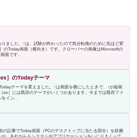
わりました。↑は、試験が終わったので気分転換のために先ほど変
［es］のToday画面（横向き）です。クローバーの画像はMicrosoftの
縦画面です。
3［es］のTodayテーマ
es］のTodayテーマを変えました。↑は画面を横にしたときで、↓が縦画
ERO3［es］には既存のテーマがいくつかあります。今までは既存ファ
イン...
。以前の記事でToday画面（PCのデスクトップに当たる部分）を鉄腕
たが、あれからもシステムやアプリケーションをいじりまくって