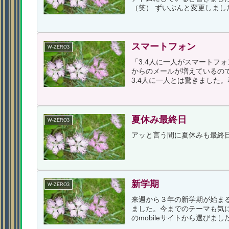
（笑） ずいぶんと変更しまし
スマートフォン
W-ZERO3
「3.4人に一人がスマートフォ
からのメールが増えているの
3.4人に一人とは驚きました。私
夏休み最終日
W-ZERO3
アッと言う間に夏休みも最終
新学期
W-ZERO3
来週から３年の新学期が始まるので
ました。今までのテーマも気に入
のmobileサイトから選びまし