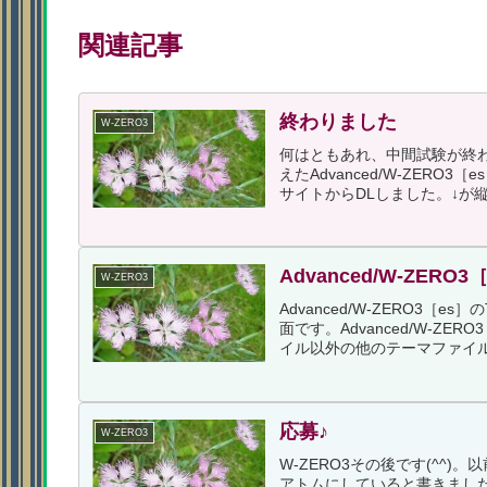
関連記事
終わりました
W-ZERO3
何はともあれ、中間試験が終
えたAdvanced/W-ZERO3
サイトからDLしました。↓が
Advanced/W-ZERO
W-ZERO3
Advanced/W-ZERO3［
面です。Advanced/W-Z
イル以外の他のテーマファイルを
応募♪
W-ZERO3
W-ZERO3その後です(^^)
アトムにしていると書きまし