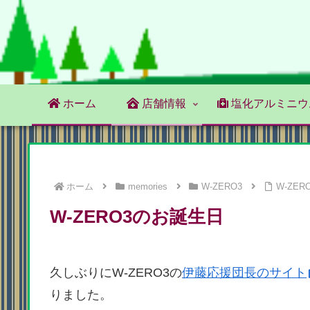
ホーム
店舗情報
塩化アルミニウ
ホーム
memories
W-ZERO3
W-ZE
W-ZERO3のお誕生日
久しぶりにW-ZERO3の
伊藤応援団長のサイト
りました。