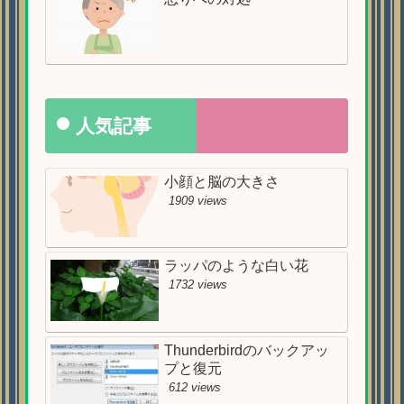
人気記事
小顔と脳の大きさ
1909 views
ラッパのような白い花
1732 views
Thunderbirdのバックアッ
プと復元
612 views