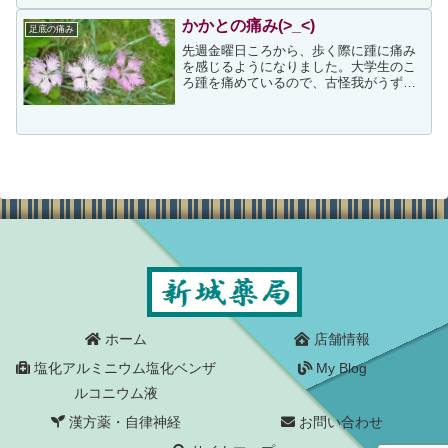
療を控えていたのです。痛みが出たのが
１１月１６日からですから...
かかとの痛み(>_<)
足底の痛み
先週金曜日ころから、歩く際に踵に痛み
を感じるようになりました。大学生のこ
ろ踵を痛めているので、古怪我がうずき
始めたのかと思ったのですが、鍼や灸、
湿布などで改善しないので、ネット検索
してみたところ、足底腱膜炎の可能性が
高いようです。原因として...
ホーム
店舗情報
塩化アルミニウム塩化ベンザ
My Blog
ルコニウム液
漢方薬・自律神経
お問い合わせ