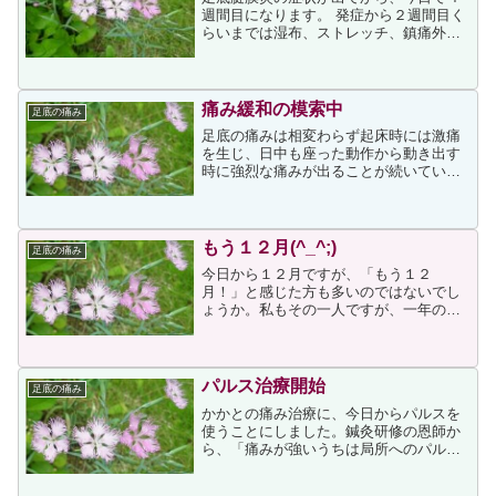
週間目になります。 発症から２週間目く
らいまでは湿布、ストレッチ、鎮痛外用
薬、テーピングなど、何をしても効果が
なく、特に接骨院で施された強力なアイ
シングの後には、それまでにないほど悪
化してしまいました。整...
痛み緩和の模索中
足底の痛み
足底の痛みは相変わらず起床時には激痛
を生じ、日中も座った動作から動き出す
時に強烈な痛みが出ることが続いていま
す。痛みに骨粗鬆症が関与しているので
あれば、長期戦になると察せられるた
め、何とか緩和できないかと模索中で
す。焦ってもしかたがないのは...
もう１２月(^_^;)
足底の痛み
今日から１２月ですが、「もう１２
月！」と感じた方も多いのではないでし
ょうか。私もその一人ですが、一年の経
過が歳とともに早く感じるようになりま
した足底の痛みは骨粗鬆症の関与と整形
外科のDrに言われたのですが、骨粗鬆症
であっても炎症は足底腱膜炎...
パルス治療開始
足底の痛み
かかとの痛み治療に、今日からパルスを
使うことにしました。鍼灸研修の恩師か
ら、「痛みが強いうちは局所へのパルス
は控えて散鍼などで対応する」という教
えを受けていたので、今まではパルス治