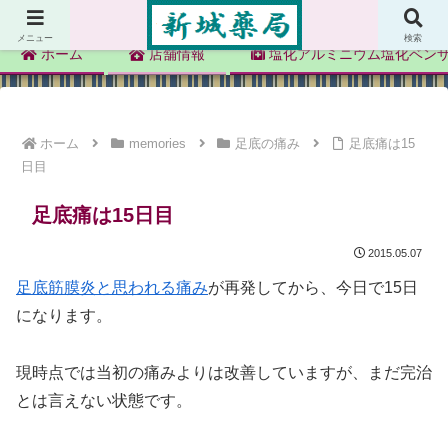
新城薬局
メニュー
検索
ホーム
店舗情報
塩化アルミニウム塩化ベン
ホーム
memories
足底の痛み
足底痛は15
日目
足底痛は15日目
2015.05.07
足底筋膜炎と思われる痛み
が再発してから、今日で15日
になります。
現時点では当初の痛みよりは改善していますが、まだ完治
とは言えない状態です。