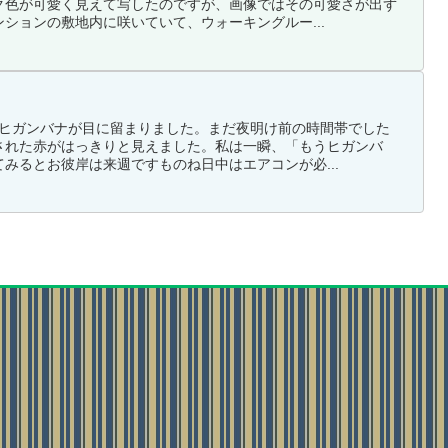
ク色が可愛く見えて写したのですが、画像ではその可愛さが出ず
ションの敷地内に咲いていて、ウォーキングルー...
のヒガンバナが目に留まりました。まだ夜明け前の時間帯でした
された赤がはっきりと見えました。私は一瞬、「もうヒガンバ
みるとお彼岸は来週ですものね日中はエアコンが必...