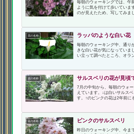
毎朝のウォーキングでは、午
ように気を付けて歩いていま
のが見えたため、写してみまし
ラッパのような白い花
花の名称
毎朝のウォーキング中、通り
きな白い花が気になっていま
い立って調べたところ、オラン
サルスベリの花が見頃
花の名称
7月の中旬から、毎朝のウォ
えています。↓は白いサルスベリの
す。↑のピンクの花は2年前にも
ピンクのサルスベリ
花の名称
昨日のウォーキング中、今ま