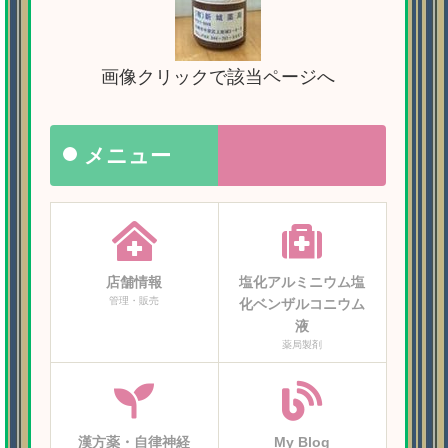
画像クリックで該当ページへ
メニュー
店舗情報
塩化アルミニウム塩
管理・販売
化ベンザルコニウム
液
薬局製剤
漢方薬・自律神経
My Blog