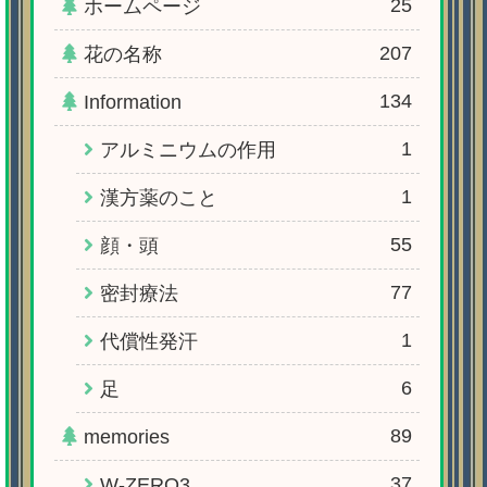
25
ホームページ
207
花の名称
134
Information
1
アルミニウムの作用
1
漢方薬のこと
55
顔・頭
77
密封療法
1
代償性発汗
6
足
89
memories
37
W-ZERO3