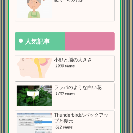
人気記事
小顔と脳の大きさ
1909 views
ラッパのような白い花
1732 views
Thunderbirdのバックアッ
プと復元
612 views