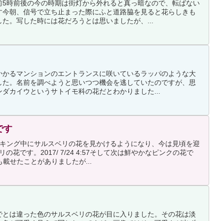
前5時前後の今の時期は街灯から外れると真っ暗なので、転ばない
す今朝、信号で立ち止まった際にふと道路脇を見ると花らしきも
た。写した時には花だろうとは思いましたが、...
かかるマンションのエントランスに咲いているラッパのような大
した。名前を調べようと思いつつ機会を逃していたのですが、思
ダカイウというサトイモ科の花だとわかりました...
です
ーキング中にサルスベリの花を見かけるようになり、今は見頃を迎
花です。2017/ 7/24 4:57そして次は鮮やかなピンクの花で
載せたことがありましたが...
でとは違った色のサルスベリの花が目に入りました。その花は淡