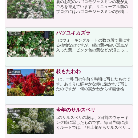
裏のお宅のハゴロモジャスミンの花が見
ごろを迎えています。リニューアル前の
ブログにはハゴロモジャスミンの投稿が
いくつかあったのですが、リニューアル
時の投稿エクスポートとインポートの際
にトラブルがあったのか、インポートさ
れていたのは2017年5...
ハツユキカズラ
花の名称
↓はウォーキングルートの数カ所で目にす
る植物なのですが、緑の葉や白い斑点が
入った葉、ピンク色の葉などが混じって
いるので気になっていました。地面近く
に生えているので草だと思っていました
が、調べたところ常緑つる性低木だと知
りました。色の変化とハ...
枝もたわわ
花の名称
↓は、一昨日の午前９時頃に写したもので
す。あまりに鮮やかな赤に魅かれて写し
たのですが、何の実かわからず画像検索
したところピラカンサという名称が浮上
しました。買い物に出た際に写したの
で、帰宅後にピラカンサでネット検索し
たところ、次のページを見...
今年のサルスベリ
花の名称
↓のサルスベリの花は、2日前のウォーキ
ング時に写したものです。毎日早朝に歩
くルートでは、7月上旬からサルスベリの
花が目に留まるようになりました。白い
花が多いですが、濃いピンク色の花もあ