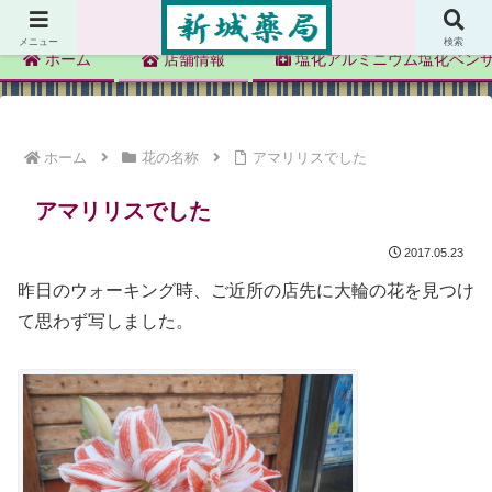
新城薬局
メニュー
検索
ホーム
店舗情報
塩化アルミニウム塩化ベン
ホーム
花の名称
アマリリスでした
アマリリスでした
2017.05.23
昨日のウォーキング時、ご近所の店先に大輪の花を見つけ
て思わず写しました。