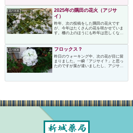
ります。それらの見頃の時期の花を写し
たいと思っていたので...
2025年の隅田の花火（アジサ
花の名称
イ）
昨年、次の投稿をした隅田の花火です
が、今年はたくさんの花を咲かせていま
す。柵の上のほうにも昨年は悲しくなる
くらい花が少なかったので、手入れされ
ないためかと勝手に思っていましたが、
今年の状況から考えると昨年は手入れ如
フロックス？
花の名称
何ではなく不作の年だったの...
昨日のウォーキング中、次の花が目に留
まりました。一瞬「アジサイ？」と思っ
たのですが葉が違いましたし、アジサイ
の季節も終わっていましたから、帰宅後
にネット検索したところ↓のページを見つ
け、フロックスに似ているように思いま
した。そして、今朝、花...