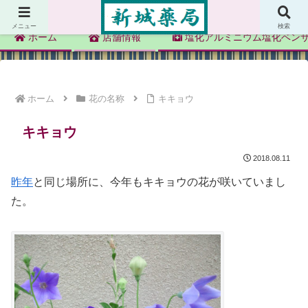
新城薬局
メニュー
検索
ホーム
店舗情報
塩化アルミニウム塩化ベン
ホーム
花の名称
キキョウ
キキョウ
2018.08.11
昨年
と同じ場所に、今年もキキョウの花が咲いていまし
た。