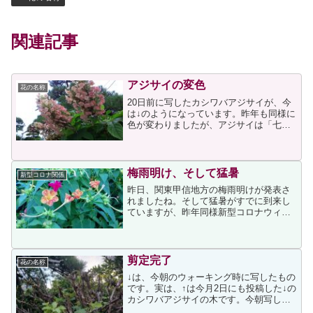
関連記事
アジサイの変色
花の名称
20日前に写したカシワバアジサイが、今
は↓のようになっています。昨年も同様に
色が変わりましたが、アジサイは「七変
化」という別名があるくらい、花の色が
変化すると知りました。色の変化に興味
が出て検索くしたところ、次のページ
に、アジサイの花色の変...
梅雨明け、そして猛暑
新型コロナ関係
昨日、関東甲信地方の梅雨明けが発表さ
れましたね。そして猛暑がすでに到来し
ていますが、昨年同様新型コロナウィル
ス感染対策のためのマスクが暑さを倍増
させている気がしています。しばらくは
熱中症にも注意が必要ですし、昨年も屋
内での発症が多かったです...
剪定完了
花の名称
↓は、今朝のウォーキング時に写したもの
です。実は、↑は今月2日にも投稿した↓の
カシワバアジサイの木です。今朝写した
画像は剪定が終わった状態だと思うので