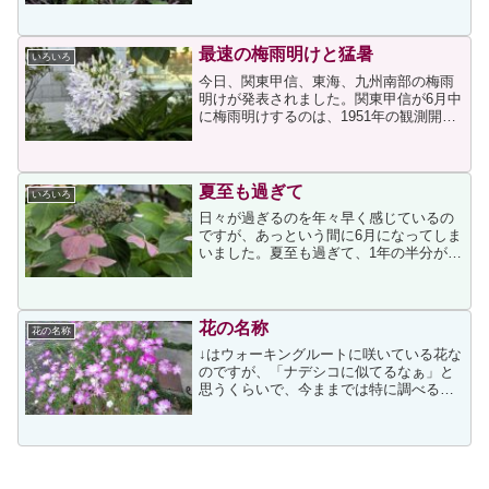
すが、剪定の目的について、こちらのペ
ージには次が記されていました。庭木や
花木は年々枝を伸ば...
最速の梅雨明けと猛暑
いろいろ
今日、関東甲信、東海、九州南部の梅雨
明けが発表されました。関東甲信が6月中
に梅雨明けするのは、1951年の観測開始
以降最速だそうです。梅雨の期間が短
く、体が慣れないうちに厳しい暑さの
日々となってしまいましたから、皆様も
熱中症にはくれぐれもお...
夏至も過ぎて
いろいろ
日々が過ぎるのを年々早く感じているの
ですが、あっという間に6月になってしま
いました。夏至も過ぎて、1年の半分がも
うすぐ終わります。↓は、今朝写したアジ
サイです。↑のアジサイは先日の次の投稿
と同じアジサイなのですが、もう秋色に
変色していたこと...
花の名称
花の名称
↓はウォーキングルートに咲いている花な
のですが、「ナデシコに似てるなぁ」と
思うくらいで、今ままでは特に調べるこ
ともしなかったのですが、昨日、急に気
になって調べたところ「アグロステン
マ・ギダコ」という名称だと知りまし
た。ナデシコに似ていると思...