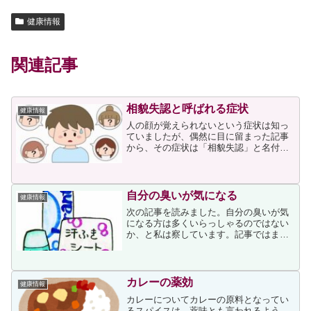
健康情報
関連記事
相貌失認と呼ばれる症状
健康情報
人の顔が覚えられないという症状は知っ
ていましたが、偶然に目に留まった記事
から、その症状は「相貌失認」と名付け
られた病気だと知りました。相貌失認
（別名失顔症）について、記事に登場す
る東京慈恵会医科大学付属第三病院リハ
ビリテーション科診療部長の...
自分の臭いが気になる
健康情報
次の記事を読みました。自分の臭いが気
になる方は多くいらっしゃるのではない
か、と私は察しています。記事ではまず
体臭のメカニズムについての説明があ
り、次にある男性の事例が書かれていま
した。その男性は「自分の体臭が気にな
る」と言って受診したそうで...
カレーの薬効
健康情報
カレーについてカレーの原料となってい
るスパイスは、薬味とも言われるよう