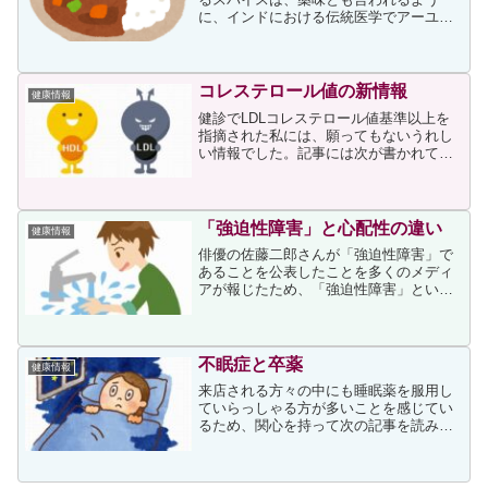
に、インドにおける伝統医学でアーユル
ヴェーダで用いられる薬物が主体となっ
ています。これらの薬物はヨーロッパや
中国にも伝えられ、それぞれの国で同様
の薬効を期待して用いられて...
コレステロール値の新情報
健康情報
健診でLDLコレステロール値基準以上を
指摘された私には、願ってもないうれし
い情報でした。記事には次が書かれてい
ました。日本人間ドック学会・予防医療
学会が定めたLDLコレステロールの基準
範囲は「60～119mg／dL」だが、この基
準では「LD...
「強迫性障害」と心配性の違い
健康情報
俳優の佐藤二郎さんが「強迫性障害」で
あることを公表したことを多くのメディ
アが報じたため、「強迫性障害」という
病名を見聞きした方もいらっしゃるので
はないでしょうか。私もかなりの心配性
なので、鍵をかけ忘れていないかを確認
することなどは日常茶飯事...
不眠症と卒薬
健康情報
来店される方々の中にも睡眠薬を服用し
ていらっしゃる方が多いことを感じてい
るため、関心を持って次の記事を読みま
した。記事の次の文面からも、睡眠薬を
服用してる患者さんが多いことがわかり
ます。睡眠薬は非常によく処方される治