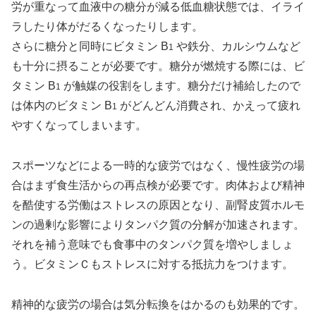
労が重なって血液中の糖分が減る低血糖状態では、イライ
ラしたり体がだるくなったりします。
さらに糖分と同時にビタミン B
や鉄分、カルシウムなど
1
も十分に摂ることが必要です。糖分が燃焼する際には、ビ
タミン B
が触媒の役割をします。糖分だけ補給したので
1
は体内のビタミン B
がどんどん消費され、かえって疲れ
1
やすくなってしまいます。
スポーツなどによる一時的な疲労ではなく、慢性疲労の場
合はまず食生活からの再点検が必要です。肉体および精神
を酷使する労働はストレスの原因となり、副腎皮質ホルモ
ンの過剰な影響によりタンパク質の分解が加速されます。
それを補う意味でも食事中のタンパク質を増やしましょ
う。ビタミンＣもストレスに対する抵抗力をつけます。
精神的な疲労の場合は気分転換をはかるのも効果的です。