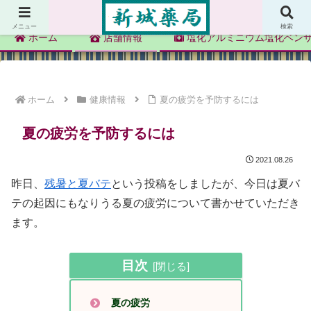
新城薬局
メニュー
検索
ホーム
店舗情報
塩化アルミニウム塩化ベン
ホーム
健康情報
夏の疲労を予防するには
夏の疲労を予防するには
2021.08.26
昨日、
残暑と夏バテ
という投稿をしましたが、今日は夏バ
テの起因にもなりうる夏の疲労について書かせていただき
ます。
目次
夏の疲労