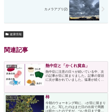
カメラアプリ(2)
健康情報
関連記事
熱中症と「かくれ貧血」
健康情報
熱中症に注意の日々が続いている中、次
の記事が目に留まりました。記事の冒頭
に次が書かれていました。猛暑が続く
中、熱中症にならないためにはどうすれ
ばいいか。総合内科専門医の梶尚志さん
は「暑さによって、体内では水分・塩分
だけでなく鉄分も不足し、熱...
柿
いろいろ
今朝のウォーキング時に、↓が目に留まり
ました。写したのはまだ日の出前で周囲
は暗かったのですが、つい先日まで青か