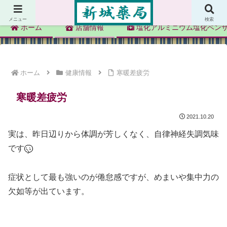
新城薬局
メニュー
検索
ホーム
店舗情報
塩化アルミニウム塩化ベン
ホーム
健康情報
寒暖差疲労
寒暖差疲労
2021.10.20
実は、昨日辺りから体調が芳しくなく、自律神経失調気味
です
症状として最も強いのが倦怠感ですが、めまいや集中力の
欠如等が出ています。