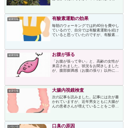
った柿が少し色づいてきた様子がはっき
りと見て取れました。柿には「柿が赤く
なると医者が青くなる」ということわざ
があるように、優れた薬...
有酸素運動の効果
健康情報
毎朝のウォーキングでは約40分を費やし
ているので、自分では有酸素運動を続け
ていると思っていたのですが、有酸素運
動ではなかったのかもしれません。なぜ
なら、次のページにあるような効果が感
じられなかったためです。有酸素運動で
証明されている医学的効...
お腹が張る
健康情報
「お腹が張って辛い」と、高齢の女性が
来店されました。状況をお聞きしました
が、腹部膨満感（お腹の張り）以外に症
状はなく、検査も受けていないというこ
とでした。私は一時的にガスを溜まりに
くくするような対症療法薬をお勧めし、
出来る限り医師の診断を受...
大腸内視鏡検査
健康情報
次の記事を読みました。記事には次が書
かれていますが、近年男女ともに大腸が
んの患者さんが増えていることをご存じ
の方は多いかと思います。国立がん研究
センターの「2019年の全国がん登録」に
よると、罹患数は、男性、女性ともに大
腸がんが2位で、総数...
口臭の原因
いろいろ