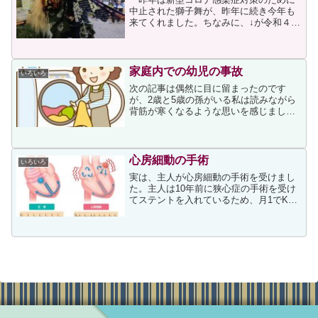
中止された獅子舞が、昨年に続き今年も
来てくれました。ちなみに、↓が令和４年
の獅子舞です。獅子が店で舞ってくれる
と、私は新年も頑張ろうという思いがし
ます。元気をもらった獅子舞ですが、昨
年に続き今年も子供の踊...
家庭内での幼児の事故
いろいろ
次の記事は偶然に目に留まったのです
が、2歳と5歳の孫がいる私は読みながら
背筋が寒くなるような思いを感じまし
た。そして、私は上記事の次の文面にひ
どく驚いたのです。２００８年以降、米
国や韓国でも、同様に子どもが洗濯槽に
閉じ込められて死亡する事故...
心房細動の手術
いろいろ
実は、主人が心房細動の手術を受けまし
た。主人は10年前に狭心症の手術を受け
てステントを入れているため、月1でK病
院に通っているのですが、先月の受診日
に心房細動の診断を受け、今月15日に受
診した際に「8月19日に入院、20日手
術、22日に退院...