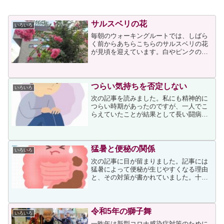
サルスベリの花
いろいろ
毎朝のウォーキングルートでは、しばら
く前からあちらこちらのサルスベリの花
が見頃を迎えています。白やピンクの花
が咲いていますが、それらの中でも↓の濃
いピンクのサルスベリの花が一番見事だ
と思いながら通る度に眺めています。↑の
サルスベリは知り合い...
つらい気持ちを否定しない
いろいろ
次の記事を読みました。私にも精神的に
つらい時期があったのですが、一人でこ
らえていたことが結果として長い闘病生
活を送ることになった一因でもあると今
では思っています。ストレスは心身をむ
しばむ大きな因子なのです。一人で我慢
していれば誰にも迷惑をか...
猛暑と便秘の関係
いろいろ
次の記事に目が留まりました。記事には
猛暑によって便秘が生じやすくなる理由
と、その対策が書かれていました。十分
に水分を取っていないと、大腸に回る水
分が足りず硬便になって症状が表れま
す。快適な排便には、意識して水分を多
く取ることが必要です記事で...
令和5年の獅子舞
いろいろ
一昨年は新型コロナ感染症対策のために