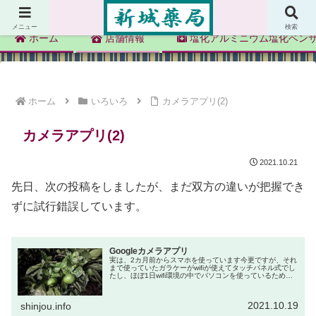
新城薬局
メニュー
検索
ホーム
店舗情報
塩化アルミニウム塩化ベン
ホーム
いろいろ
カメラアプリ(2)
カメラアプリ(2)
2021.10.21
先日、次の投稿をしましたが、まだ双方の違いが把握でき
ずに試行錯誤しています。
Googleカメラアプリ
実は、2カ月前からスマホを使っています今更ですが、それ
まで使っていたガラケーがwifiが使えてタッチパネル式でし
たし、ほぼ1日wifi環境の中でパソコンを使っているため、
必然的に料金が上がるスマホにする必要を感じていません
でした。それが娘か...
2021.10.19
shinjou.info