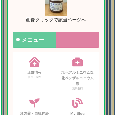
画像クリックで該当ページへ
メニュー
店舗情報
塩化アルミニウム塩
管理・販売
化ベンザルコニウム
液
薬局製剤
漢方薬・自律神経
My Blog