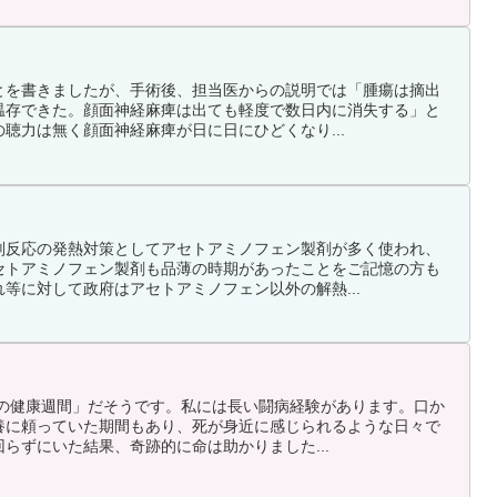
とを書きましたが、手術後、担当医からの説明では「腫瘍は摘出
も温存できた。顔面神経麻痺は出ても軽度で数日内に消失する」と
聴力は無く顔面神経麻痺が日に日にひどくなり...
副反応の発熱対策としてアセトアミノフェン製剤が多く使われ、
セトアミノフェン製剤も品薄の時期があったことをご記憶の方も
等に対して政府はアセトアミノフェン以外の解熱...
口の健康週間」だそうです。私には長い闘病経験があります。口か
養に頼っていた期間もあり、死が身近に感じられるような日々で
らずにいた結果、奇跡的に命は助かりました...