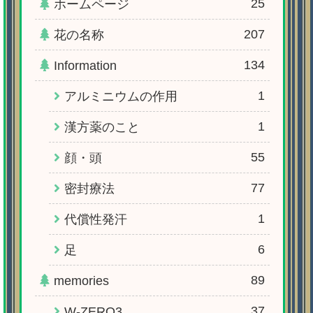
25
ホームページ
207
花の名称
134
Information
1
アルミニウムの作用
1
漢方薬のこと
55
顔・頭
77
密封療法
1
代償性発汗
6
足
89
memories
37
W-ZERO3