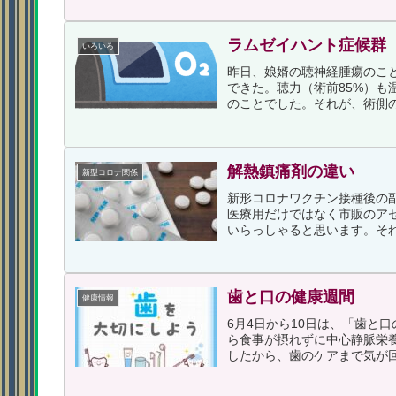
ラムゼイハント症候群
いろいろ
昨日、娘婿の聴神経腫瘍のこ
できた。聴力（術前85%）
のことでした。それが、術側の
解熱鎮痛剤の違い
新型コロナ関係
新形コロナワクチン接種後の
医療用だけではなく市販のア
いらっしゃると思います。それ
歯と口の健康週間
健康情報
6月4日から10日は、「歯と
ら食事が摂れずに中心静脈栄
したから、歯のケアまで気が回