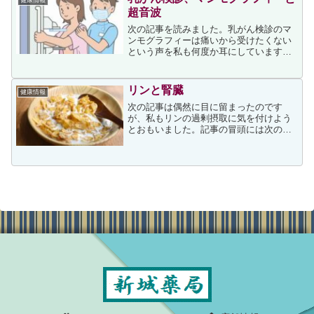
超音波
次の記事を読みました。乳がん検診のマ
ンモグラフィーは痛いから受けたくない
という声を私も何度か耳にしています
が、乳がん患者さんが増加している現状
から、私は検診を相談された際にはほと
んどの場合受けることをお勧めしていま
リンと腎臓
健康情報
す。上記事は乳がん検診のマ...
次の記事は偶然に目に留まったのです
が、私もリンの過剰摂取に気を付けよう
とおもいました。記事の冒頭には次の文
面がありました。リンは骨を作るために
必要不可欠なミネラルであると同時に、
摂取しすぎると腎臓を急速に衰えさせて
しまうので、取り扱いに気を...