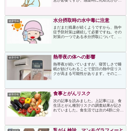
意が必要ですが、感染時に乳幼児がかか
りやすい「インフルエンザ脳症」の記事
がありましたので紹介させていただきま
す。まず、インフルエンザ脳症について
次の説明がありました。イ...
水分摂取時の水中毒に注意
健康情報
まだまだ残暑が続くようですから、熱中
症予防対策は継続して必要ですね。その
対策の一つである水分摂取について、水
分の多量摂取によって水中毒が生じる場
合があることをご存じでしょうか。「水
中毒」という言葉はメディアでも取り上
げられていましたが、わか...
熱帯夜の体への影響
健康情報
熱帯夜が続いていますが、寝苦しさで睡
眠が妨げられることで翌日の熱中症リス
クが高まる可能性があります。そのこと
をわかりやすく説明した記事がありまし
た。暑いと眠りが妨げられることについ
て、次のように説明されています。通
常、体の中心部の深部体温が...
食事とがんリスク
健康情報
次の記事を読みました。上記事には、食
生活とがん種別リスクの調査結果が記さ
れていました。食生活では次の4群に分
け、全がんおよび大腸がん、閉経後乳が
ん、前立腺がんの発症リスクとの関連を
調査しています。通常肉食群（加工肉お
よび赤身肉などの摂取が週...
乳がん検診、マンモグラフィーと
健康情報