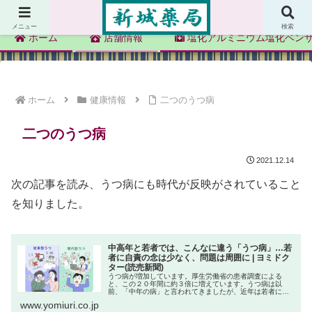
新城薬局
メニュー
検索
ホーム
店舗情報
塩化アルミニウム塩化ベン
ホーム
健康情報
二つのうつ病
二つのうつ病
2021.12.14
次の記事を読み、うつ病にも時代が反映がされていること
を知りました。
中高年と若者では、こんなに違う「うつ病」…若
者に自責の念は少なく、問題は周囲に | ヨミドク
ター(読売新聞)
うつ病が増加しています。厚生労働省の患者調査による
と、この２０年間に約３倍に増えています。うつ病は以
前、「中年の病」と言われてきましたが、近年は若者に増
えています。 増加の背景として、工業からサービス産業
www.yomiuri.co.jp
へという社会の変化、技術革新の持続...