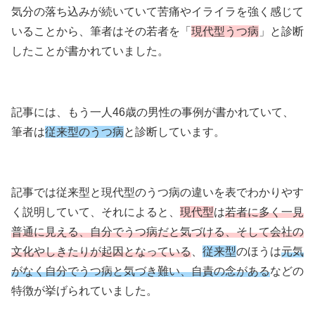
気分の落ち込みが続いていて苦痛やイライラを強く感じて
いることから、筆者はその若者を「
現代型うつ病
」と診断
したことが書かれていました。
記事には、もう一人46歳の男性の事例が書かれていて、
筆者は
従来型のうつ病
と診断しています。
記事では従来型と現代型のうつ病の違いを表でわかりやす
く説明していて、それによると、
現代型
は
若者に多く一見
普通に見える、自分でうつ病だと気づける、そして会社の
文化やしきたりが起因となっている
、
従来型
のほうは
元気
がなく自分でうつ病と気づき難い、自責の念がある
などの
特徴が挙げられていました。