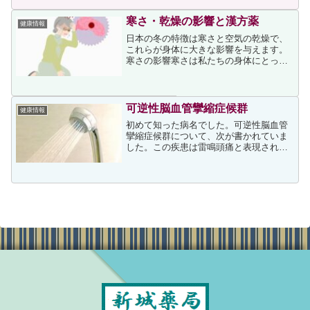
て』（新星出版社刊）から一部抜粋し、
再編集したもの）には、そ...
寒さ・乾燥の影響と漢方薬
健康情報
日本の冬の特徴は寒さと空気の乾燥で、
これらが身体に大きな影響を与えます。
寒さの影響寒さは私たちの身体にとって
大きなストレスとなり、まず循環器系に
影響を与えます。寒さに対して体温を上
げなければならないので、心臓にかかる
負担が他の季節より大きく...
可逆性脳血管攣縮症候群
健康情報
初めて知った病名でした。可逆性脳血管
攣縮症候群について、次が書かれていま
した。この疾患は雷鳴頭痛と表現され、
殴られるような頭痛で発症し、熱いシャ
ワーを浴びたり、入浴したりした時に頻
発するため、入浴頭痛と呼ばれたことも
あります。適切な診断と治...