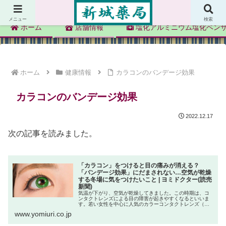
新城薬局
メニュー
検索
ホーム
店舗情報
塩化アルミニウム塩化ベン
ホーム
健康情報
カラコンのバンデージ効果
カラコンのバンデージ効果
2022.12.17
次の記事を読みました。
「カラコン」をつけると目の痛みが消える？
「バンデージ効果」にだまされない…空気が乾燥
する冬場に気をつけたいこと | ヨミドクター(読売
新聞)
気温が下がり、空気が乾燥してきました。この時期は、コ
ンタクトレンズによる目の障害が起きやすくなるといいま
す。若い女性を中心に人気のカラーコンタクトレンズ（カ
ラコン）もトラブルが生じやすく、防ぐには、適切に使用
www.yomiuri.co.jp
する必要があります。 カラコンの...