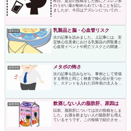
昨日、血豆の投稿をした際にアズレン系
のうがい薬が勧められていることを記し
ましたが、今日はアズレンについての情
報を投稿させていただきます。カミツレ
についてアズレン含有の製剤としてはア
ズノールがありますが、アズノールは、
古くからヨーロッパで民間...
乳製品と脳・心血管リスク
健康情報
次の記事を読みました。上記事には、安
定狭心症患者における乳製品の摂取量と
心血管イベントや死亡リスクとの関連を
検証した結果が書かれています。結果と
して次が書かれていましたが、チーズと
バターの違いは興味深く思いました。１
日摂取量（１，０００ｋｃ...
メタボの怖さ
健康情報
次の記事を読みながら、事例として登場
する男性と同じく検査で狭心症が見つか
り、ステントを入れた15年前の主人を思
い出しました。主人の場合も記事に投稿
する男性と同じように職場の健診で高血
圧と脂質異常（高コレステロール血
症）、そして境界型糖尿病を...
飲酒しない人の脂肪肝、原因は
健康情報
以前、脂肪肝については次の投稿をしま
した。お酒を飲まない人の脂肪肝も増え
ているそうです。この投稿で紹介させて
いただく記事（医師である尾形哲さんの
著書『ダイエットも健康も肝臓こそすべ