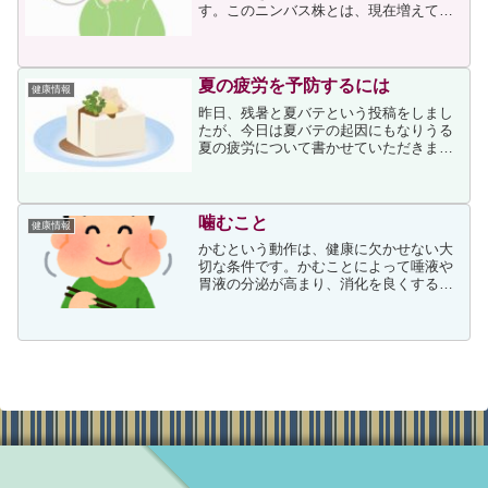
す。このニンバス株とは、現在増えてい
る新型コロナウイルス（COVID-19）の変
異株（NB.1.8.1系）の通称です。ニンバ
ス株に感染した際の特徴的な症状は、の
どの強い...
夏の疲労を予防するには
健康情報
昨日、残暑と夏バテという投稿をしまし
たが、今日は夏バテの起因にもなりうる
夏の疲労について書かせていただきま
す。夏の疲労人間は不快指数が上がるに
つれて特にビタミンB1の消耗が激しくな
り、筋肉・神経ともに働きが鈍ります。
また人間の皮膚は常に呼吸...
噛むこと
健康情報
かむという動作は、健康に欠かせない大
切な条件です。かむことによって唾液や
胃液の分泌が高まり、消化を良くするだ
けでなく、歯と顎を発達させて虫歯や歯
周病を防ぎ、ボケ予防にもなるという効
果もあります。また、満腹中枢が刺激さ
れて満足感が得られるので...