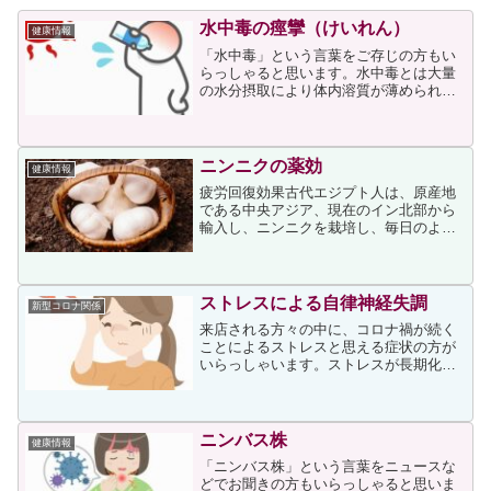
水中毒の痙攣（けいれん）
健康情報
「水中毒」という言葉をご存じの方もい
らっしゃると思います。水中毒とは大量
の水分摂取により体内溶質が薄められて
生じる症状のことで、大量発汗による水
分不足を補おうとして水のみを大量に摂
取した結果、血中のナトリウム濃度が急
速に低下した際などに生じ...
ニンニクの薬効
健康情報
疲労回復効果古代エジプト人は、原産地
である中央アジア、現在のイン北部から
輸入し、ニンニクを栽培し、毎日のよう
にこれを食べて疲労を回復し、世界七不
思議といわれる巨大な建造物ピラミッド
を造りあげたといわれています。そのピ
ラミッドの中から黒化した...
ストレスによる自律神経失調
新型コロナ関係
来店される方々の中に、コロナ禍が続く
ことによるストレスと思える症状の方が
いらっしゃいます。ストレスが長期化す
ることにより自律神経のバランスが崩
れ、症状としては倦怠感や肩こり・頭痛
等、そして微熱が続く方もいらっしゃい
ます。私からは自律神経を整...
ニンバス株
健康情報
「ニンバス株」という言葉をニュースな
どでお聞きの方もいらっしゃると思いま