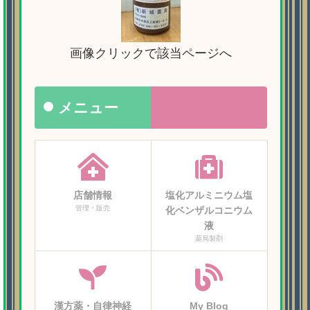
画像クリックで該当ページへ
メニュー
店舗情報
塩化アルミニウム塩
管理・販売
化ベンザルコニウム
液
薬局製剤
漢方薬・自律神経
My Blog