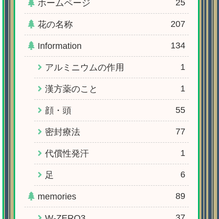
25
ホームページ
207
花の名称
134
Information
1
アルミニウムの作用
1
漢方薬のこと
55
顔・頭
77
密封療法
1
代償性発汗
6
足
89
memories
37
W-ZERO3