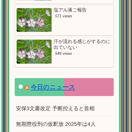
塩アル液ご報告
571 views
汗が流れる感じがするのに
出ていない
549 views
今日のニュース
安保3文書改定 予断控えると首相
無期懲役刑の仮釈放 2025年は4人