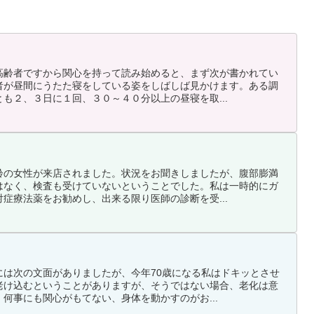
高齢者ですから関心を持って読み始めると、まず次が書かれてい
者が昼間にうたた寝をしている姿をしばしば見かけます。ある調
も２、３日に１回、３０～４０分以上の昼寝を取...
齢の女性が来店されました。状況をお聞きしましたが、腹部膨満
はなく、検査も受けていないということでした。私は一時的にガ
症療法薬をお勧めし、出来る限り医師の診断を受...
には次の文面がありましたが、今年70歳になる私はドキッとさせ
老け込むということがありますが、そうではない場合、老化は意
何事にも関心がもてない、身体を動かすのがお...