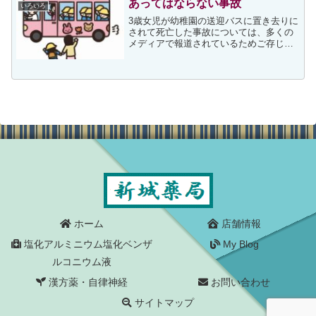
ご連絡させていただくもの...
あってはならない事故
いろいろ
3歳女児が幼稚園の送迎バスに置き去りに
されて死亡した事故については、多くの
メディアで報道されているためご存じの
方が多いと思います。私も二人の孫が幼
稚園の送迎バスを利用していますし、下
の孫の年齢が3歳のため、最初に報道で知
った時も胸が苦しくな...
ホーム
店舗情報
塩化アルミニウム塩化ベンザ
My Blog
ルコニウム液
漢方薬・自律神経
お問い合わせ
サイトマップ