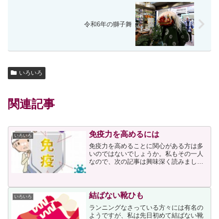
令和6年の獅子舞
いろいろ
関連記事
免疫力を高めるには
いろいろ
免疫力を高めることに関心がある方は多
いのではないでしょうか。私もその一人
なので、次の記事は興味深く読みまし
た。記事にも書かれていますが、皆様も
免疫力を高めると宣伝された健康食品や
サプリメントなどをご存じではないでし
ょうか。腫瘍内科医である記...
結ばない靴ひも
いろいろ
ランニングなさっている方々には有名の
ようですが、私は先日初めて結ばない靴