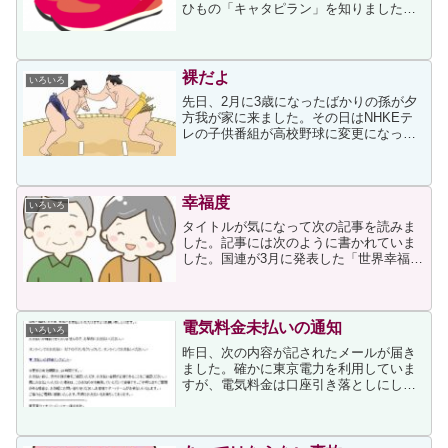
ひもの「キャタピラン」を知りました。
最初は写真を見ただけでしたので、
「何？」という感じでしたが、公式サイ
トには次ように書かれていました。キャ
タピランを付けた全てのシュー...
裸だよ
いろいろ
先日、2月に3歳になったばかりの孫が夕
方我が家に来ました。その日はNHKEテ
レの子供番組が高校野球に変更になって
いたため、NHK総合にチャンネルを合わ
せると大相撲を放送していました。その
画面を見た孫は真剣な顏をして見入り、
「裸だよ」と言いま...
幸福度
いろいろ
タイトルが気になって次の記事を読みま
した。記事には次のように書かれていま
した。国連が3月に発表した「世界幸福度
ランキング2022」において、日本の順位
は54位と、先進諸国の中で最低順位に位
置しています。この結果を詳しく見る
と、「人生の選択の...
電気料金未払いの通知
いろいろ
昨日、次の内容が記されたメールが届き
ました。確かに東京電力を利用していま
すが、電気料金は口座引き落としにして
いて、先日口座残高も確認済みでしたか
ら、と思ってメールのタイトル「【重要
なお知らせ】未払いの電気料金について