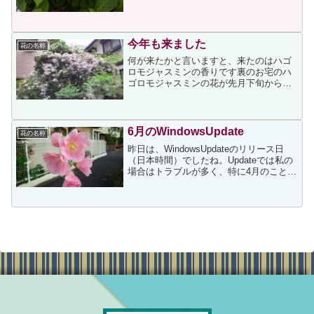
いて、実は先月の27日にも載せていま
す。咲いている場所が大きな木の陰にな
っており、日当たりが悪く通る人の目に
も留まりにくい反面、風...
今年も来ました
花の名称
何が来たかと言いますと、来たのはハゴ
ロモジャスミンの香りです裏のお宅のハ
ゴロモジャスミンの花が先月下旬から咲
き始め、今は↓のようになっています。そ
のような状況ですので、我が家の裏のド
アを開けると、一瞬ビックリするような
強烈な匂いを感じます。...
6月のWindowsUpdate
花の名称
昨日は、WindowsUpdateのリリース日
（日本時間）でしたね。Updateでは私の
場合はトラブルが多く、特に4月のことが
あるので、どうなるかと思っていました
が、今月のアップデートは今までで一番
と言って良いくらい順調に完了しまし
た。それ...