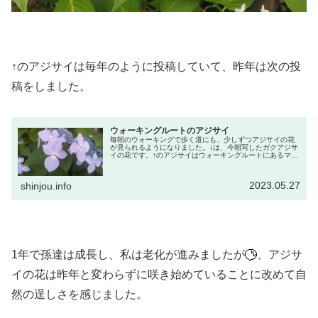
↑のアジサイは毎年のように投稿していて、昨年は次の投
稿をしました。
ウォーキングルートのアジサイ
毎朝のウォーキングで歩く道にも、少しずつアジサイの花
が見られるようになりました。↓は、今朝写したガクアジサ
イの花です。↑のアジサイはウォーキングルートにあるマン
ションのエントランスに植えられていて、何回か花が咲い
たころにブログに載せています...
2023.05.27
shinjou.info
1年で孫達は成長し、私は老化が進みましたが
、アジサ
イの花は昨年と変わらずに咲き始めていることに改めて自
然の逞しさを感じました。