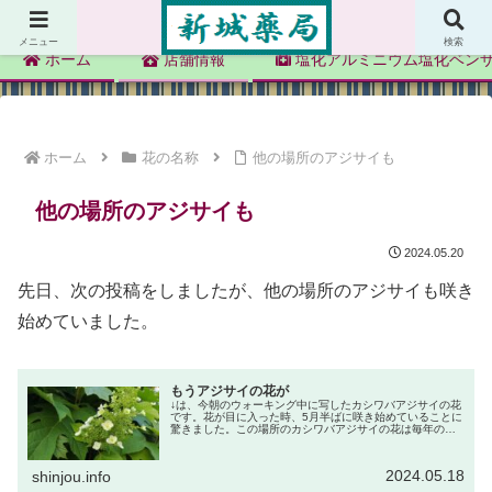
新城薬局
メニュー
検索
ホーム
店舗情報
塩化アルミニウム塩化ベン
ホーム
花の名称
他の場所のアジサイも
他の場所のアジサイも
2024.05.20
先日、次の投稿をしましたが、他の場所のアジサイも咲き
始めていました。
もうアジサイの花が
↓は、今朝のウォーキング中に写したカシワバアジサイの花
です。花が目に入った時、5月半ばに咲き始めていることに
驚きました。この場所のカシワバアジサイの花は毎年のよ
うに投稿していて、昨年は↓の投稿をしました。昨年は咲き
始めに気づかず、花がピンク...
2024.05.18
shinjou.info