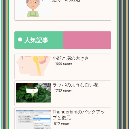
人気記事
小顔と脳の大きさ
1909 views
ラッパのような白い花
1732 views
Thunderbirdのバックアッ
プと復元
612 views