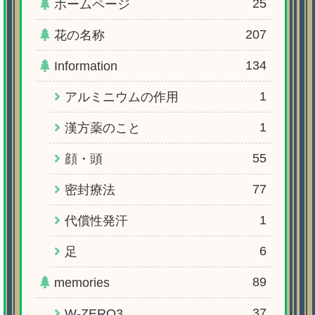
25
ホームページ
207
花の名称
134
Information
1
アルミニウムの作用
1
漢方薬のこと
55
顔・頭
77
密封療法
1
代償性発汗
6
足
89
memories
37
W-ZERO3