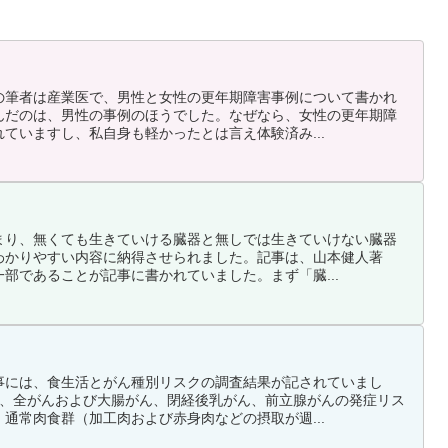
の筆者は産業医で、男性と女性の更年期障害事例について書かれ
んだのは、男性の事例のほうでした。なぜなら、女性の更年期障
ていますし、私自身も軽かったとは言え体験済み...
まり、無くても生きていける臓器と無しでは生きていけない臓器
わかりやすい内容に納得させられました。記事は、山本健人著
部であることが記事に書かれていました。まず「臓...
事には、食生活とがん種別リスクの調査結果が記されていまし
け、全がんおよび大腸がん、閉経後乳がん、前立腺がんの発症リス
通常肉食群（加工肉および赤身肉などの摂取が週...