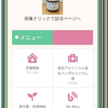
画像クリックで該当ページへ
メニュー
店舗情報
塩化アルミニウム塩
管理・販売
化ベンザルコニウム
液
薬局製剤
漢方薬・自律神経
My Blog