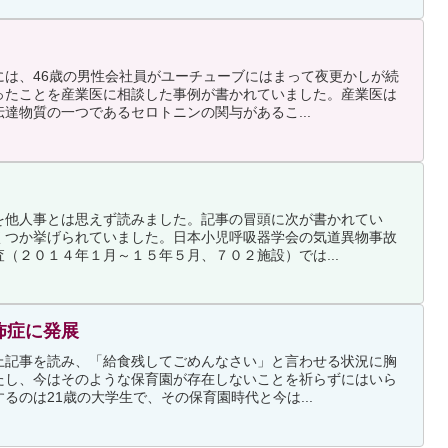
には、46歳の男性会社員がユーチューブにはまって夜更かしが続
ったことを産業医に相談した事例が書かれていました。産業医は
達物質の一つであるセロトニンの関与があるこ...
を他人事とは思えず読みました。記事の冒頭に次が書かれてい
くつか挙げられていました。日本小児呼吸器学会の気道異物事故
（２０１４年１月～１５年５月、７０２施設）では...
怖症に発展
上記事を読み、「給食残してごめんなさい」と言わせる状況に胸
たし、今はそのような保育園が存在しないことを祈らずにはいら
るのは21歳の大学生で、その保育園時代と今は...