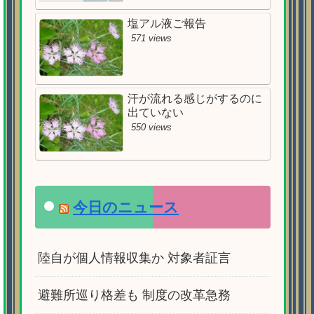
塩アル液ご報告
571 views
汗が流れる感じがするのに
出ていない
550 views
今日のニュース
陸自が個人情報収集か 対象者証言
避難所巡り格差も 制度の改革急務