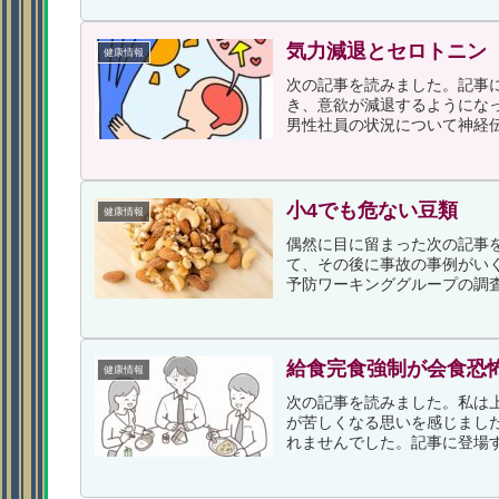
気力減退とセロトニン
健康情報
次の記事を読みました。記事
き、意欲が減退するようにな
男性社員の状況について神経伝
小4でも危ない豆類
健康情報
偶然に目に留まった次の記事
て、その後に事故の事例がい
予防ワーキンググループの調査
給食完食強制が会食恐
健康情報
次の記事を読みました。私は
が苦しくなる思いを感じまし
れませんでした。記事に登場す