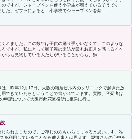
たのですが、シャープペンを使う小学生が増えているそうです
した。ゼブラによると、小学校でシャープペンを禁...
てくれました。この数年は子供の踊り手がいなくて、このような
ころですが、私にとって獅子舞の来訪が最もお正月を感じるイベ
からも見物している人たちがいることからも、獅...
は、昨年12月17日、大阪の雑居ビル内のクリニックで起きた放
利用できていたらということで書かれています。実際、容疑者は
の申請について大阪市此花区役所に相談に行...
事故
報じられましたので、ご存じの方もいらっしゃると思います。私
バスを利用していることから他人事とは思えず、親御さんの心中を