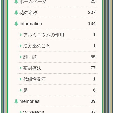
25
ホームページ
207
花の名称
134
Information
1
アルミニウムの作用
1
漢方薬のこと
55
顔・頭
77
密封療法
1
代償性発汗
6
足
89
memories
37
W-ZERO3