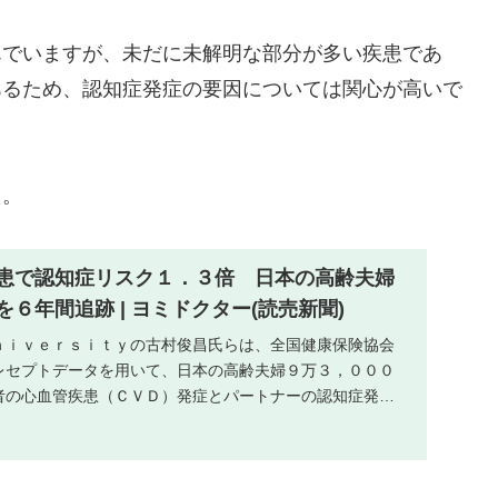
んでいますが、未だに未解明な部分が多い疾患であ
あるため、認知症発症の要因については関心が高いで
た。
患で認知症リスク１．３倍 日本の高齢夫婦
６年間追跡 | ヨミドクター(読売新聞)
ｎｉｖｅｒｓｉｔｙの古村俊昌氏らは、全国健康保険協会
レセプトデータを用いて、日本の高齢夫婦９万３，０００
者の心血管疾患（ＣＶＤ）発症とパートナーの認知症発症
...