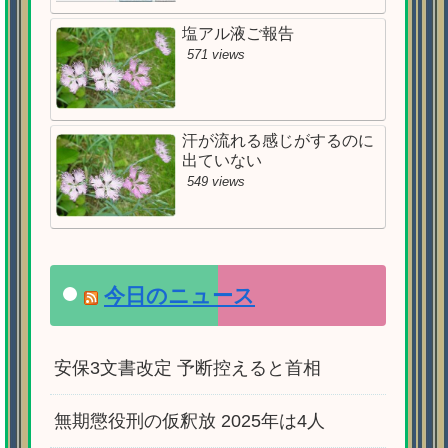
塩アル液ご報告
571 views
汗が流れる感じがするのに
出ていない
549 views
今日のニュース
安保3文書改定 予断控えると首相
無期懲役刑の仮釈放 2025年は4人