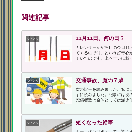
関連記事
11月11日、何の日？
いろいろ
カレンダーがぞろ目の今日11
てくるのでは」という好奇心
ていたのです。上ページに載っ
交通事故、魔の７歳
いろいろ
次の記事を読みました。私に
ずに読みました。記事には次
死傷者数は全体としては減少傾
短くなった鉛筆
いろいろ
ボールペンは別として、皆さ