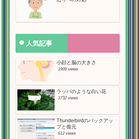
人気記事
小顔と脳の大きさ
1909 views
ラッパのような白い花
1732 views
Thunderbirdのバックアッ
プと復元
612 views