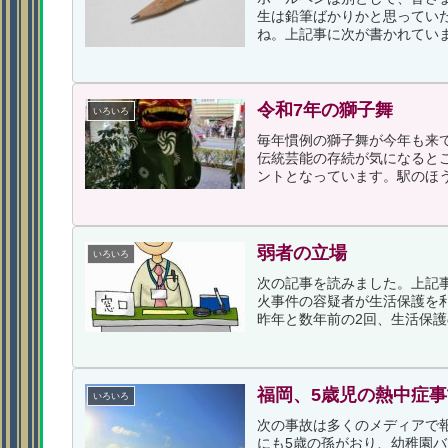
生は鉛筆ばかりかと思ってい
ね。上記事に次が書かれていま
令和7年の獅子舞
いろいろ
毎年慣例の獅子舞が今年も来
伝統芸能の存続が気になると
ントとなっています。駅のほう
弱者の立場
いろいろ
次の記事を読みました。上記事
火事件の容疑者が生活保護を
昨年と数年前の2回、生活保護
福岡、5歳児の熱中症
いろいろ
次の事故は多くのメディアで
にも5歳の孫がおり、幼稚園