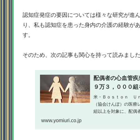
認知症発症の要因については様々な研究が進
り、私も認知症を患った身内の介護の経験が
す。
そのため、次の記事も関心を持って読みまし
配偶者の心血管疾
９万３，０００組を
米・Ｂｏｓｔｏｎ Ｕ
（協会けんぽ）の医療
組以上を対象に、配偶
との関連を検討。最大６年
www.yomiuri.co.jp