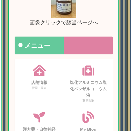
画像クリックで該当ページへ
メニュー
店舗情報
塩化アルミニウム塩
管理・販売
化ベンザルコニウム
液
薬局製剤
漢方薬・自律神経
My Blog