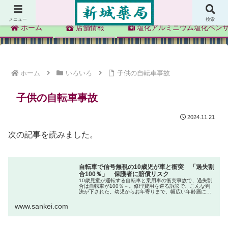
新城薬局
メニュー
検索
ホーム
店舗情報
塩化アルミニウム塩化ベン
ホーム
いろいろ
子供の自転車事故
子供の自転車事故
2024.11.21
次の記事を読みました。
自転車で信号無視の10歳児が車と衝突 「過失割
合100％」 保護者に賠償リスク
10歳児童が運転する自転車と乗用車の衝突事故で、過失割
合は自転車が100％－。修理費用を巡る訴訟で、こんな判
決が下された。幼児からお年寄りまで、幅広い年齢層に…
www.sankei.com