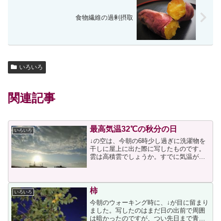
食物繊維の過剰摂取
いろいろ
関連記事
最高気温32℃の秋分の日
いろいろ
↓の空は、今朝の6時少し過ぎに洗濯物を
干しに屋上に出た際に写したものです。
雲は高積雲でしょうか。すでに気温が
25℃以上でしたので、晴天の暑い日にな
るだろうという予感がしました。今日は
お墓参りに行く予定でしたので、朝９時
半頃に家を出て鹿島田の...
柿
いろいろ
今朝のウォーキング時に、↓が目に留まり
ました。写したのはまだ日の出前で周囲
は暗かったのですが、つい先日まで青か