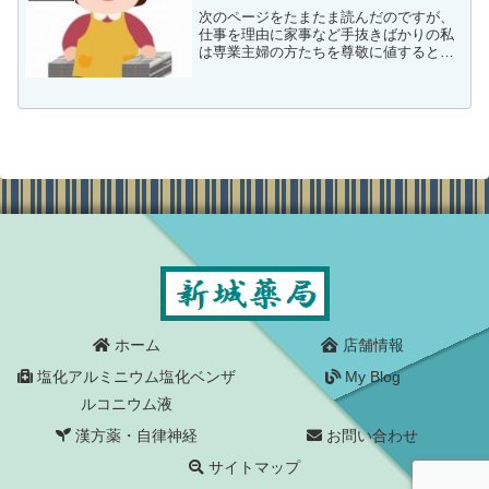
次のページをたまたま読んだのですが、
仕事を理由に家事など手抜きばかりの私
は専業主婦の方たちを尊敬に値すると言
っても過言ではないほどの認識でしたの
で、読みながら「専業主婦とは」という
疑問が生じてしまいました。ちなみに、
Wikipediaには専...
ホーム
店舗情報
塩化アルミニウム塩化ベンザ
My Blog
ルコニウム液
漢方薬・自律神経
お問い合わせ
サイトマップ