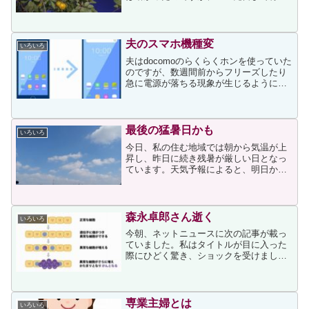
った柿が少し色づいてきた様子がはっき
りと見て取れました。柿には「柿が赤く
なると医者が青くなる」ということわざ
があるように、優れた薬...
夫のスマホ機種変
いろいろ
夫はdocomoのらくらくホンを使っていた
のですが、数週間前からフリーズしたり
急に電源が落ちる現象が生じるようにな
りました。その機種は4年以上使用してい
たので、私はそろそろ機種変したほうが
良いと言い続けていたのですが、夫はな
かなか実行しよう...
最後の猛暑日かも
いろいろ
今日、私の住む地域では朝から気温が上
昇し、昨日に続き残暑が厳しい日となっ
ています。天気予報によると、明日から
天候が崩れやすくなり気温もそれほど上
昇しない日々が続くようです。今週半ば
には急に10月くらいの気温になるかもし
れないようなことも報じ...
森永卓郎さん逝く
いろいろ
今朝、ネットニュースに次の記事が載っ
ていました。私はタイトルが目に入った
際にひどく驚き、ショックを受けまし
た。森永さんと面識があるわけでもない
のですが、私自身が余命宣告を受けたに
も関わらず復活することができたため、
森永さんにも復活してほしい...
専業主婦とは
いろいろ