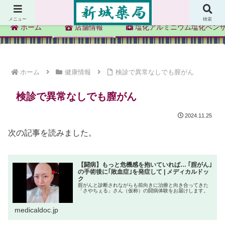
新城薬局
メニュー
検索
ホーム
店舗情報
塩化アルミニウム塩化ベン
ホーム
健康情報
検診で異常なしでも膣がん
検診で異常なしでも膣がん
2024.11.25
次の記事を読みました。
【闘病】もっと危機感を抱いていれば… ｢腟がん｣
の手術後に｢敗血症｣を発症して | メディカルドッ
ク
腟がんと診断されながらも前向きに治療と向き合ってきた
「さやちぇる」さん（仮称）の闘病体験をお届けします。
medicaldoc.jp