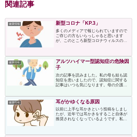
関連記事
新型コロナ「KP.3」
健康情報
多くのメディアで報じられていますので
ご存じの方もいらっしゃると思います
が、このところ新型コロナウィルスの患
者数が増え続けています。現在、流行の
主流となっているのが「JN.1」系統の
「KP.3」というタイプです。上記事に次
が書かれていました。...
アルツハイマー型認知症の危険因
健康情報
子
次の記事を読みました。私の母も姑も認
知症を患いましたので、認知症に関する
記事はいつも気になります。母の介護は
妹、姑の介護は私が担いましたが、家族
の認知症の介護は実際に体験した人でな
いと理解ができないのではないかと思え
耳がかゆくなる原因
健康情報
るほどたいへんでしたので...
以前に上手な耳かきという投稿をしまし
たが、近年では耳かきをすること自体が
推奨されなくなっているようです。私も
耳の中が痒いと感じることが多々あるの
ですが、記事に登場するわしお耳鼻咽喉
科（兵庫県西宮市）の鷲尾有司院長はか