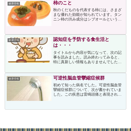
ゆみの原因となる因子につ...
柿のこと
健康情報
秋のくだものを代表する柿には、さまざ
まな優れた効能が知られています。タン
ニン柿の渋み成分はシブオールというタ
ンニンで、甘柿・渋柿を問わすべての柿
に含まれます。タンニンは植物界に広く
分布していますが、特に柿のタンニン
は、優れた解毒作用を持つこ...
認知症を予防する食生活と
健康情報
は・・・
タイトルから内容が気になって、次の記
事を読みました。読み終わってみると、
特に真新しい情報もありませんでしたし
かしながら、認知症についてわかりやす
い説明があり、予防法としては適切だと
思えることが書かれているため、シニア
可逆性脳血管攣縮症候群
健康情報
の方はもちろんですが、ご...
初めて知った病名でした。可逆性脳血管
攣縮症候群について、次が書かれていま
した。この疾患は雷鳴頭痛と表現され、
殴られるような頭痛で発症し、熱いシャ
ワーを浴びたり、入浴したりした時に頻
発するため、入浴頭痛と呼ばれたことも
あります。適切な診断と治...