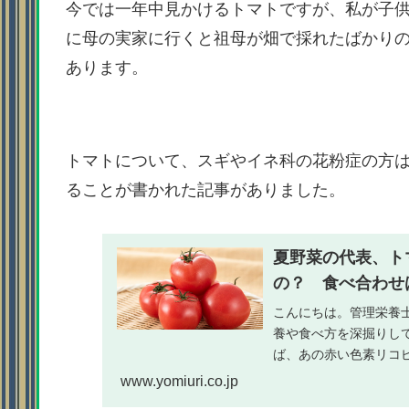
今では一年中見かけるトマトですが、私が子
に母の実家に行くと祖母が畑で採れたばかり
あります。
トマトについて、スギやイネ科の花粉症の方
ることが書かれた記事がありました。
夏野菜の代表、ト
の？ 食べ合わせは
こんにちは。管理栄養
養や食べ方を深掘りし
ば、あの赤い色素リコ
カロテノイドの一種で..
www.yomiuri.co.jp