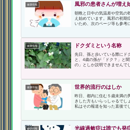
風邪の患者さんが増え
健康情報
朝晩と日中の気温差や空気の
え始めています。風邪の初期
いため、次のページ等も参考に
ドクダミという名称
健康情報
先日、孫と歩いている際にド
と、4歳の孫が「ドク？」と
の」としか説明できませんでし
世界的流行のはしか
健康情報
昨日、都内に住む５歳未満の
きした方もいらっしゃるでし
私はその報道を知った直後でし
光線過敏症は誰でも発
健康情報