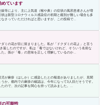
始めています
乾燥等により、主に上気道（喉や鼻）の症状の風邪患者さんが増
症状は新型コロナウィルス感染症の初期と鑑別が難しい場合も多
なさっていただければと思いますが、この投稿で...
クダミの花が目に留まりました。私が「ドクダミの花よ」と言う
聞き返したのですが、私は「毒ではないけれど、そういう名前な
た。孫が「毒」の意味を正しく理解しているのか...
男児が麻疹（はしか）に感染したとの報道がありましたが、見聞
ょうか。都内での麻疹の確認は、今年になって3人目だそうです。
たので、次の記事を関心を持って読みました。...
症の可能性