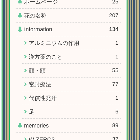
25
ホームページ
207
花の名称
134
Information
1
アルミニウムの作用
1
漢方薬のこと
55
顔・頭
77
密封療法
1
代償性発汗
6
足
89
memories
37
W-ZERO3