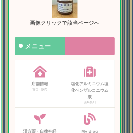
画像クリックで該当ページへ
メニュー
店舗情報
塩化アルミニウム塩
管理・販売
化ベンザルコニウム
液
薬局製剤
漢方薬・自律神経
My Blog