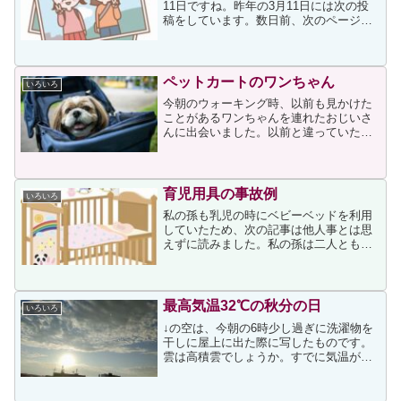
11日ですね。昨年の3月11日には次の投
稿をしています。数日前、次のページが
目に留まりました。上ページのいくつか
を読みましたが、どなたの手紙も心を締
め付けられるような思いを感じながら読
ませていただきまし...
ペットカートのワンちゃん
いろいろ
今朝のウォーキング時、以前も見かけた
ことがあるワンちゃんを連れたおじいさ
んに出会いました。以前と違っていたの
は、ワンちゃんがカートに乗っていたこ
とです。まだ夜明け前で薄暗かったので
ワンちゃんの様子は見えず、私は「高齢
のワンちゃんだったのかな...
育児用具の事故例
いろいろ
私の孫も乳児の時にベビーベッドを利用
していたため、次の記事は他人事とは思
えずに読みました。私の孫は二人とも、
生まれてから約1ヶ月、その後の乳児期は
3日に一度は我が家に泊まっていましたの
で、娘はベビーベッドをレンタルして使
っていました。我が家...
最高気温32℃の秋分の日
いろいろ
↓の空は、今朝の6時少し過ぎに洗濯物を
干しに屋上に出た際に写したものです。
雲は高積雲でしょうか。すでに気温が
25℃以上でしたので、晴天の暑い日にな
るだろうという予感がしました。今日は
お墓参りに行く予定でしたので、朝９時