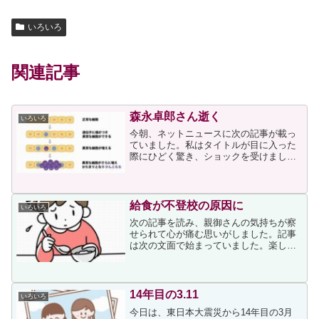
いろいろ
関連記事
森永卓郎さん逝く
いろいろ
今朝、ネットニュースに次の記事が載っ
ていました。私はタイトルが目に入った
際にひどく驚き、ショックを受けまし
た。森永さんと面識があるわけでもない
のですが、私自身が余命宣告を受けたに
も関わらず復活することができたため、
森永さんにも復活してほしい...
給食が不登校の原因に
いろいろ
次の記事を読み、親御さんの気持ちが察
せられて心が痛む思いがしました。記事
は次の文面で始まっていました。楽しい
はずの給食を “苦痛” に感じている子ども
たちがいます。給食が原因で「学校に行
きたくない」と不登校につながるケース
さえあるといいます...
14年目の3.11
いろいろ
今日は、東日本大震災から14年目の3月