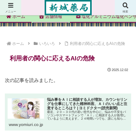
新城薬局
メニュー
検索
ホーム
店舗情報
塩化アルミニウム塩化ベン
ホーム
いろいろ
利用者の関心に応えるAIの危険
利用者の関心に応えるAIの危険
2025.12.02
次の記事を読みました。
悩み事をＡＩに相談する人が増加、カウンセリン
グを仕事にしてきた精神科医、ＡＩのいい点と注
意するところは？ | ヨミドクター(読売新聞)
最近、２０～３０代の若い世代を中心に、悩みや不安をパ
ソコンやスマートフォンで「ＡＩ」に相談する人が急増し
ているように見えます。２４時間いつでも、誰にも知られ
ずに相談できて、自分に寄り添った反応が得られるからで
www.yomiuri.co.jp
しょう。私は精神科産業医として、...