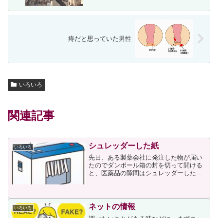
痔だと思っていた男性
いろいろ
関連記事
シュレッダーした紙
いろいろ
先日、ある製薬会社に発注した物が届い
たのでダンボール箱の封を切って開ける
と、医薬品の隙間はシュレッダーした紙
を透明なビニル袋に入れた物で埋められ
ていました。情報漏えいが問題視される
昨今に、顧客に送る荷物のパッキンとし
てシュレッダーした紙を使...
ネットの情報
いろいろ