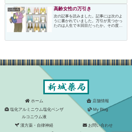
長い登校拒否から引きこもりになった可
能性もあると思います。...
高齢女性の万引き
いろいろ
次の記事を読みました。記事には次のよ
うに書かれていました。万引が見つかっ
たのは人生で８回目だったか。その度に
恥ずかしい思いも、後悔もしてきた。で
も、なぜかやめられない。３０年も前か
ら同じことを繰り返している。持ち家で
夫と年金暮らし。生活に困...
ホーム
店舗情報
塩化アルミニウム塩化ベンザ
My Blog
ルコニウム液
漢方薬・自律神経
お問い合わせ