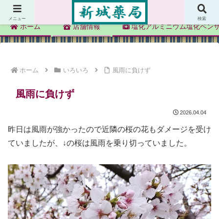
新城薬局
メニュー
検索
ホーム
店舗情報
塩化アルミニウム塩化ベン
ホーム
いろいろ
風雨に負けず
風雨に負けず
2026.04.04
昨日は風雨が強かったので近隣の桜の花もダメージを受け
ていましたが、↓の桜は風雨を乗り切っていました。