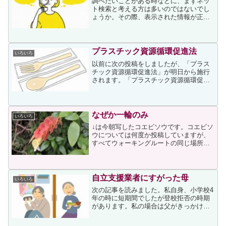
調べたいことがある時などに、まずネッ
ト検索と考える方は多いのではないでし
ょうか。その際、表示された情報が正し
いかどうかはどのように判断なさるでし
ょうか。次の記事はネット上の子供の医
療情報について小児科医が書いているの
ですが、その他のネット上...
プラスチック資源循環促進法
いろいろ
以前に次の投稿をしましたが、「プラス
チック資源循環促進法」が明日から施行
されます。「プラスチック資源循環促進
法」が施行されると、私たち消費者には
どのような影響があるのでしょうか。そ
れについて、次のページにわかりやすく
書かれていました。上記事...
なぜか一輪のみ
いろいろ
↓は今朝写したコエビソウです。コエビソ
ウについては何度か投稿していますが、
すべてウォーキングルートの同じ場所で
写しています。↓はその中の一つで、3年
前の投稿です。今年のコエビソウは「何
が起こったのか」と思えるほど花が咲か
ず、今も一輪だけなの...
自立支援業者にすがった母
いろいろ
次の記事を読みました。私自身、小学校4
年の時に短期間でしたが登校拒否の時期
があります。私の場合は父がきっかけを
作ってくれたことで運よく登校し始める
ことができたのですが、こじれていたら