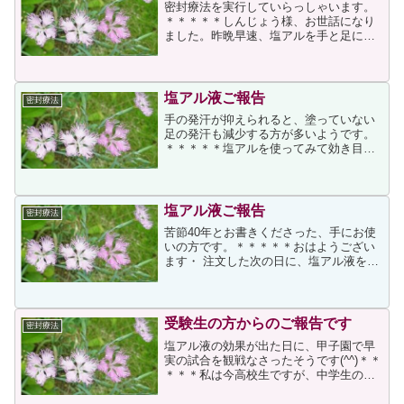
密封療法を実行していらっしゃいます。
＊＊＊＊＊しんじょう様、お世話になり
ました。昨晩早速、塩アルを手と足に塗
布してみました。結果を先に言いますと
大成功でした。１０代?５９歳になるまで
手の汗には本当に悩ませられました。仕
事で車に乗ることが多か...
塩アル液ご報告
密封療法
手の発汗が抑えられると、塗っていない
足の発汗も減少する方が多いようです。
＊＊＊＊＊塩アルを使ってみて効き目が
出たので報告いたします(゜∇゜)届いてか
ら一日目は密封法をせず、塩アルをたっ
ぷり塗りドライヤーで乾かして寝てみま
した。でも効果はなく...
塩アル液ご報告
密封療法
苦節40年とお書きくださった、手にお使
いの方です。＊＊＊＊＊おはようござい
ます・ 注文した次の日に、塩アル液を届
けて頂き ありがとうございました。 早
速、皆さんの言う密封をして一晩寝まし
た。私の場合……苦節40年。駄目でも挫
けず…と思う気持...
受験生の方からのご報告です
密封療法
塩アル液の効果が出た日に、甲子園で早
実の試合を観戦なさったそうです(^^)＊＊
＊＊＊私は今高校生ですが、中学生のと
きぐらいから手のひらにたくさん汗をか
くことに悩んできました。周りのみんな