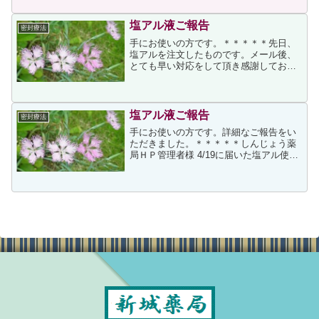
はこんなに汗かかないし、なんで私だ
け。。って思ってまし...
塩アル液ご報告
密封療法
手にお使いの方です。＊＊＊＊＊先日、
塩アルを注文したものです。メール後、
とても早い対応をして頂き感謝しており
ます。個人的な使用感ですが、感想(状況)
を報告致します。 塩アルが届いた夜:石鹸
で数回しっかりと手を洗い、塩アルを塗
る前にウェットテ...
塩アル液ご報告
密封療法
手にお使いの方です。詳細なご報告をい
ただきました。＊＊＊＊＊しんじょう薬
局ＨＰ管理者様 4/19に届いた塩アル使用
の経過報告をさせていただきたくメール
を致しました。 まず、私の程度はレベル
２?３でした。意識をし出したのは小学生
の時です。かれ...