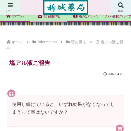
新城薬局
メニュー
検索
ホーム
店舗情報
塩化アルミニウム塩化ベン
ホーム
Information
密封療法
塩アル液ご報
告
塩アル液ご報告
2007.04.25
使用し続けていると、いずれ効果がなくなってし
まうって事はないですか？