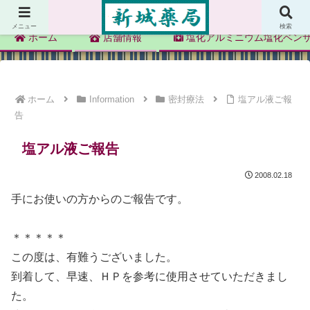
新城薬局
メニュー
検索
ホーム
店舗情報
塩化アルミニウム塩化ベン
ホーム
Information
密封療法
塩アル液ご報
告
塩アル液ご報告
2008.02.18
手にお使いの方からのご報告です。
＊＊＊＊＊
この度は、有難うございました。
到着して、早速、ＨＰを参考に使用させていただきまし
た。