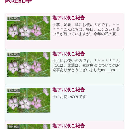
塩アル液ご報告
密封療法
手掌、足裏、脇にお使いの方です。＊＊
＊＊＊こんにちは。毎日、ムシムシと暑
い日が続いていますが、今年の私の夏
は、ビックリするくらい快適です。 私は
一年中、脇・足裏・掌と、汗が滴る状態
でした。薄着になる夏場は特に、脇の汗
に気を使い、着る物にも気...
塩アル液ご報告
密封療法
手足にお使いの方です。＊＊＊＊＊こん
ばんは。先週は、密封療法についてのお
返事ありがとうございましたm(_ _)m空
気にふれさせてはいけなかったんです
ね。手袋ならなんでも（綿）でもいける
のかと思っていたのが、間違いでした。
お返事を頂いてから...
塩アル液ご報告
密封療法
手にお使いの方です。
塩アル液ご報告
密封療法