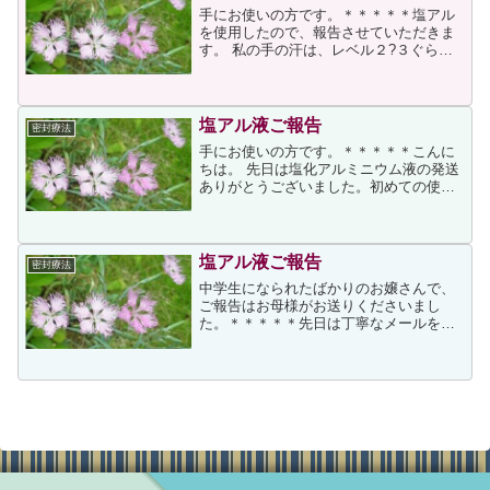
手にお使いの方です。＊＊＊＊＊塩アル
を使用したので、報告させていただきま
す。 私の手の汗は、レベル２?３ぐらい
でした。塩アルが届き、期待に胸を膨ら
ませ、入浴後、手に塗りました。はじめ
てで、液をつけすぎてしまい、また、手
に神経が集中したのか、...
塩アル液ご報告
密封療法
手にお使いの方です。＊＊＊＊＊こんに
ちは。 先日は塩化アルミニウム液の発送
ありがとうございました。初めての使用
から1週間程度経ちましたので現在の状況
など報告したいと思います。 発注のメー
ルは2009/5/23にして、液が届いたのは
5/26か...
塩アル液ご報告
密封療法
中学生になられたばかりのお嬢さんで、
ご報告はお母様がお送りくださいまし
た。＊＊＊＊＊先日は丁寧なメールを頂
いたのに、返事が遅くなってしまい申し
訳けありませんでした。 娘の状態です
が、今大変良好で本当に本当に買って試
してみてよかったと感謝して...