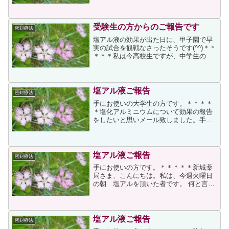
受験生の方からのご報告です
密封療法
塩アル液の効果が出た日に、甲子園で早
実の試合を観戦なさったそうです(^^)＊＊
＊＊＊私は今高校生ですが、中学生のと
きぐらいから手のひらにたくさん汗をか
くことに悩んできました。周りのみんな
はこんなに汗かかないし、なんで私だ
け。。って思ってまし...
塩アル液ご報告
密封療法
手にお使いの大学生の方です。＊＊＊＊
＊塩化アルミニウムについて効果の報告
をしたいと思いメール致しました。手の
汗に悩む方の為に、よろしければ以下、
サイトの方に掲載していただけたら幸い
です。 私は、21歳大学生です。幼少期か
ら手に汗をかくことが...
塩アル液ご報告
密封療法
手にお使いの方です。＊＊＊＊＊新城薬
局さま、こんにちは。私は、今週火曜日
の朝 塩アルを頂いた者です。 何と言っ
ても、手、ビチョビチョヌルヌル暦48年
ですので、皆さんのおっしゃるような効
果はあまり期待していませんでした。そ
れでも火、水、木、の...
塩アル液ご報告
密封療法