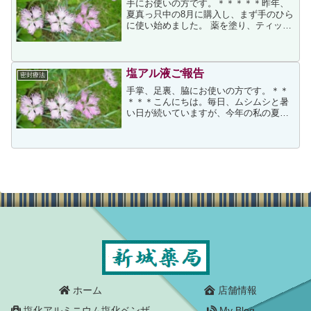
手にお使いの方です。＊＊＊＊＊昨年、
夏真っ只中の8月に購入し、まず手のひら
に使い始めました。 薬を塗り、ティッシ
ュペーパーで指、手のひらをくるみ、手
にピタッとくるゴム手袋をはめて寝まし
た。これが結構面倒で手汗をかいている
手で行うには無理があ...
塩アル液ご報告
密封療法
手掌、足裏、脇にお使いの方です。＊＊
＊＊＊こんにちは。毎日、ムシムシと暑
い日が続いていますが、今年の私の夏
は、ビックリするくらい快適です。 私は
一年中、脇・足裏・掌と、汗が滴る状態
でした。薄着になる夏場は特に、脇の汗
に気を使い、着る物にも気...
ホーム
店舗情報
塩化アルミニウム塩化ベンザ
My Blog