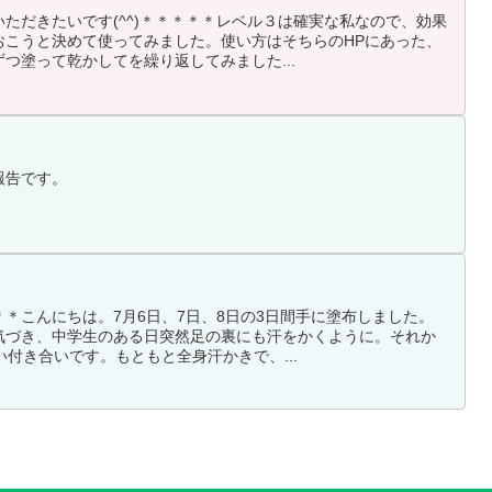
ただきたいです(^^)＊＊＊＊＊レベル３は確実な私なので、効果
おこうと決めて使ってみました。使い方はそちらのHPにあった、
つ塗って乾かしてを繰り返してみました...
報告です。
＊こんにちは。7月6日、7日、8日の3日間手に塗布しました。
気づき、中学生のある日突然足の裏にも汗をかくように。それか
い付き合いです。もともと全身汗かきで、...