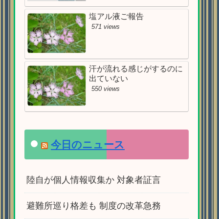
塩アル液ご報告
571 views
汗が流れる感じがするのに
出ていない
550 views
今日のニュース
陸自が個人情報収集か 対象者証言
避難所巡り格差も 制度の改革急務