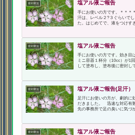
塩アル液ご報告
密封療法
手にお使いの方です。＊＊＊
汗は、レベル２?３ぐらいで
た。はじめてで、液をつけすぎ
塩アル液ご報告
密封療法
手にお使いの方です。効き目
ミニ容器１杯分（10cc）が
して塗布し、塗布後に密封して
塩アル液ご報告(足汗）
密封療法
足汗にお使いの方が、劇的に
だきました。 迅速な対応有
先の事務所で足の臭いに気づか
塩アル液ご報告
密封療法