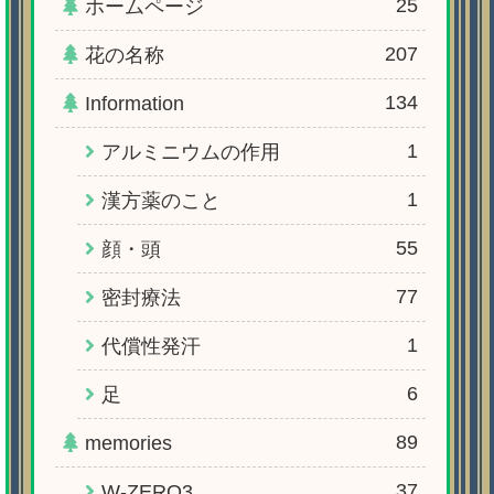
25
ホームページ
207
花の名称
134
Information
1
アルミニウムの作用
1
漢方薬のこと
55
顔・頭
77
密封療法
1
代償性発汗
6
足
89
memories
37
W-ZERO3