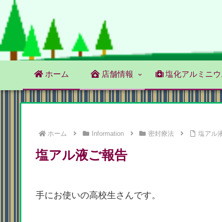
ホーム
店舗情報
塩化アルミニウ
ホーム
Information
密封療法
塩アル
塩アル液ご報告
手にお使いの高校生さんです。