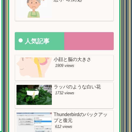
人気記事
小顔と脳の大きさ
1909 views
ラッパのような白い花
1732 views
Thunderbirdのバックアッ
プと復元
612 views