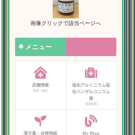
画像クリックで該当ページへ
メニュー
店舗情報
塩化アルミニウム塩
管理・販売
化ベンザルコニウム
液
薬局製剤
漢方薬・自律神経
My Blog