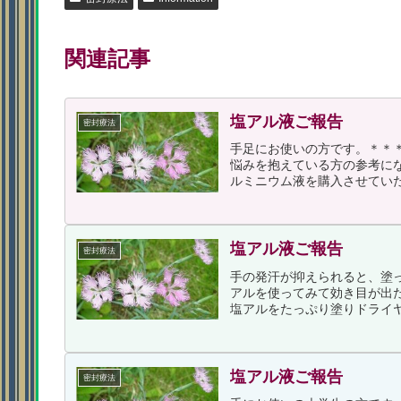
関連記事
塩アル液ご報告
密封療法
手足にお使いの方です。＊＊
悩みを抱えている方の参考に
ルミニウム液を購入させていた
塩アル液ご報告
密封療法
手の発汗が抑えられると、塗
アルを使ってみて効き目が出た
塩アルをたっぷり塗りドライヤ
塩アル液ご報告
密封療法