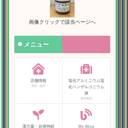
画像クリックで該当ページへ
メニュー
店舗情報
塩化アルミニウム塩
管理・販売
化ベンザルコニウム
液
薬局製剤
漢方薬・自律神経
My Blog