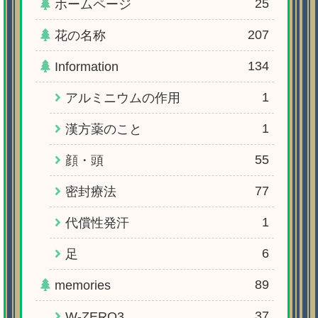
25
ホームページ
207
花の名称
134
Information
1
アルミニウムの作用
1
漢方薬のこと
55
顔・頭
77
密封療法
1
代償性発汗
6
足
89
memories
37
W-ZERO3