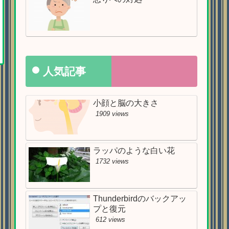
人気記事
小顔と脳の大きさ
1909 views
ラッパのような白い花
1732 views
Thunderbirdのバックアッ
プと復元
612 views