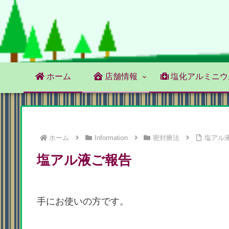
ホーム
店舗情報
塩化アルミニウ
ホーム
Information
密封療法
塩アル
塩アル液ご報告
手にお使いの方です。