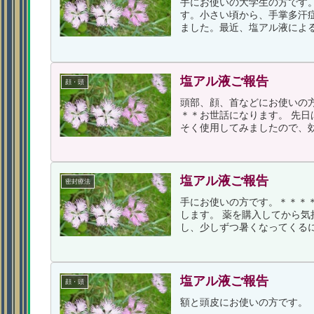
手にお使いの大学生の方です
す。小さい頃から、手掌多汗
ました。最近、塩アル液による
塩アル液ご報告
顔・頭
頭部、顔、首などにお使いの
＊＊お世話になります。 先
そく使用してみましたので、効
塩アル液ご報告
密封療法
手にお使いの方です。＊＊＊
します。 薬を購入してから
し、少しずつ暑くなってくるに
塩アル液ご報告
顔・頭
額と頭皮にお使いの方です。