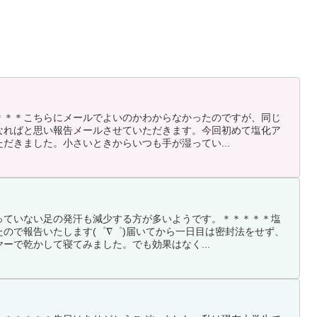
＊＊＊こちらにメールでよいのかわからなかったのですが、同じ
なればと思い報告メールさせていただきます。今回初めて塩化ア
だきました。小さいときからいつも手が湿ってい...
っていない足の発汗も減少する方が多いようです。＊＊＊＊＊塩
ので報告いたします(゜∇゜)届いてから一日目は密封法をせず、
ーで乾かして寝てみました。でも効果はなく...