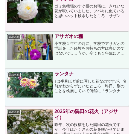
ゴミ集積場のすぐ横のお宅に、きれいな
花が咲いていました。ツバキに似ている
と思いネット検索したところ、サザンカ
（山茶花）とわかりました。サザンカは
ツバキ科と書かれていますから、ツバキ
に似ていると思ったのでしょう。↑はサザ
ンカの中でも「朝倉」と...
アサガオの種
花の名称
小学校１年生の時に、学校でアサガオの
世話をした経験をお持ちの方は多いので
はないでしょうか。今でも１年生にアサ
ガオの世話をさせる小学校が多いよう
で、私の孫も自分が世話をしていたアサ
ガオを夏休み前に持ち帰ってきました。
そのアサガオは順調に生育し...
ランタナ
花の名称
↓は半月ほど前に写した花なのですが、名
前がわからずにいたところ、昨日、別の
ことを検索していて偶然に「ランタナ」
と知りました。このランタナは道端に咲
いていたもので、愛らしい花に目が留ま
りました。花色が咲き進むにつれて変化
する特徴をもっています...
2025年の隅田の花火（アジサ
花の名称
イ）
昨年、次の投稿をした隅田の花火です
が、今年はたくさんの花を咲かせていま