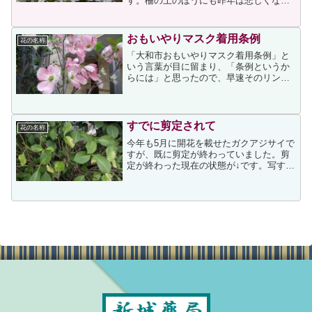
す。柵の上のほうにも昨年は悲しくなる
くらい花が少なかったので、手入れされ
ないためかと勝手に思っていましたが、
今年の状況から考えると昨年は手入れ如
おもいやりマスク着用条例
花の名称
何ではなく不作の年だったの...
「大和市おもいやりマスク着用条例」と
いう言葉が目に留まり、「条例というか
らには」と思ったので、早速そのリンク
先を開いてみました。大和市おもいやり
マスク着用条例上ページの冒頭に次があ
りました。新型コロナウイルスをはじめ
とする感染症を拡大させな...
すでに剪定されて
花の名称
今年も5月に開花を載せたガクアジサイで
すが、既に剪定が終わっていました。剪
定が終わった現在の状態が↓です。写す時
にも気になったのですが、いくつかの葉
が部分的に焦げたようになっていまし
た。何らかの病気なのでしょうか。ちな
みに、↓の投稿に昨年の...