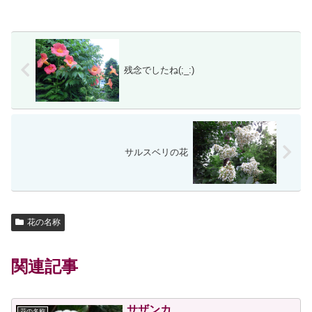
残念でしたね(;_:)
サルスベリの花
花の名称
関連記事
サザンカ
花の名称