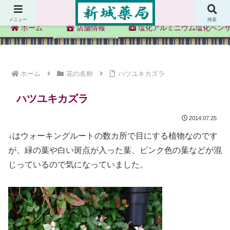
新城薬局
メニュー
検索
ホーム
店舗情報
塩化アルミニウム塩化ベン
ホーム
花の名称
ハツユキカズラ
ハツユキカズラ
2014.07.25
↓はウォーキングルートの数カ所で目にする植物なのです
が、緑の葉や白い斑点が入った葉、ピンク色の葉などが混
じっているので気になっていました。