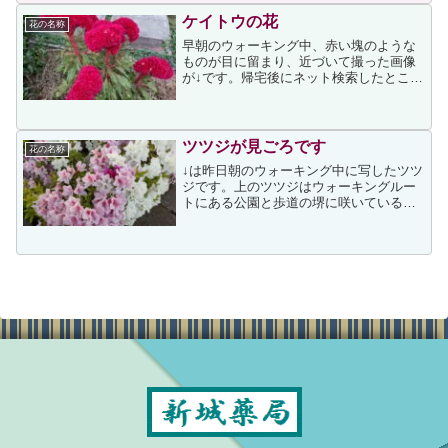
が、これは老化現象の一つなのかもしれ
ませんね私は見たことが...
ケイトウの花
花の名称
早朝のウォーキング中、赤い塊のような
ものが目に留まり、近づいて撮った画像
が↓です。帰宅後にネット検索したとこ
ろ、次のページを見つけ、トサカケイト
ウの可能性が高いと思いました。Google
の画像検索でもトサカケイトウがヒット
しましたので、可能...
ツツジが見ごろです
花の名称
↓は昨日朝のウォーキング中に写したツツ
ジです。上のツツジはウォーキングルー
トにある公園と歩道の堺に咲いているも
ので、色の違う花が見られ、以前にも次
の投稿をしています。↑の投稿時は花の色
違いは異なる株からのものと思っていた
のですが、次のページ...