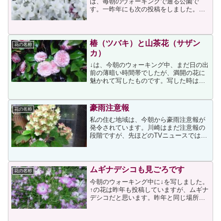
は、毎朝のウォーキングで通る公園で
す。一昨年にも次の投稿をしました。今
年も白と2種類のピンクが混じって咲いて
いますが、例年に比べて白の比率が高い
ように感じています。ピンク色のほうは
大紫、白は白琉球なので...
椿（ツバキ）と山茶花（サザン
花の名称
カ）
↓は、今朝のウォーキング中、まだ日の出
前の薄暗い時間帯でしたが、満開の花に
魅かれて写したものです。写した時はツ
バキしか頭になかったのですが、その
後、以前に投稿したサザンカを思い出
し、「どっち」となってしまいました。
豪雨注意報
花の名称
その後、違いをネット検索し...
私の住む地域は、今朝から豪雨注意報が
発令されています。川崎はまだ注意報の
段階ですが、先ほどのTVニュースでは、
鹿児島県や静岡県の地域によっては豪雨
警報が発令されていると報じていまし
た。該当地域にお住まいの方々は、くれ
ぐれもご注意ください。今...
ムギナデシコも見ごろです
花の名称
今朝のウォーキング中に↓を写しました。
↑の花は昨年も投稿していますが、ムギナ
デシコだと思います。昨年と同じ場所に
同じように咲いていることに、なぜかホ
ッとするような安心感を覚えるのです