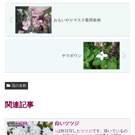
おもいやりマスク着用条例
ヤマボウシ
花の名称
関連記事
白いツツジ
花の名称
↓は昨日写したツツジです。咲いているの