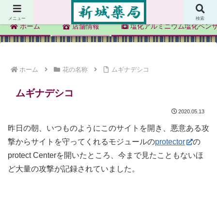
新城薬局
メニュー
検索
ホーム
店舗情報
塩化アルミニウム塩化ベン
ホーム
花の名称
ムギナデシコ
ムギナデシコ
2020.05.13
昨日の朝、いつものようにこのサイトを開き、悪意ある攻
撃からサイトを守ってくれるモジュールの
protector
の
protect Centerを開いたところ、今まで見たこともないほ
ど大量の攻撃が記録されていました。