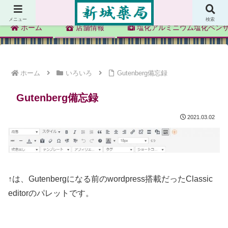
新城薬局
メニュー
検索
ホーム
店舗情報
塩化アルミニウム塩化ベン
ホーム
いろいろ
Gutenberg備忘録
Gutenberg備忘録
2021.03.02
↑は、Gutenbergになる前のwordpress搭載だったClassic
editorのパレットです。