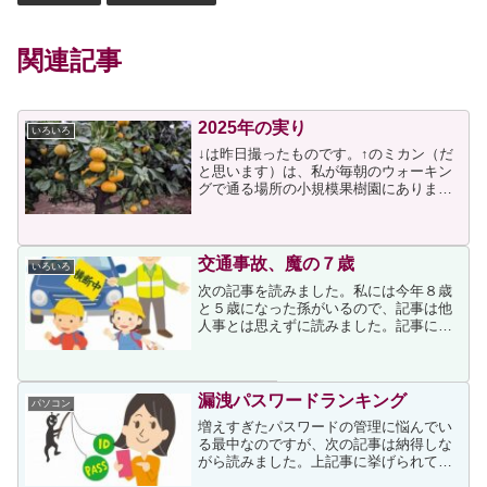
関連記事
2025年の実り
いろいろ
↓は昨日撮ったものです。↑のミカン（だ
と思います）は、私が毎朝のウォーキン
グで通る場所の小規模果樹園にありま
す。昨年も同じ場所の投稿をしていま
す。今年は昨年より約2か月遅く写してい
るので色づきが違いますが、昨年と同じ
ようにたくさんの実をつけ...
交通事故、魔の７歳
いろいろ
次の記事を読みました。私には今年８歳
と５歳になった孫がいるので、記事は他
人事とは思えずに読みました。記事には
次のように書かれていました。近年、交
通事故による１５歳未満の死傷者数は全
体としては減少傾向にあり、昨年までの
１０年間で見ると、２０１...
漏洩パスワードランキング
パソコン
増えすぎたパスワードの管理に悩んでい
る最中なのですが、次の記事は納得しな
がら読みました。上記事に挙げられてい
る1位「123456」と2位の「password」に