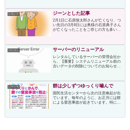
は当たり前に納得なのですが、次にはハ
ッとさせられました。複雑に見えるパス
ワード「...
ジーンとした記事
いろいろ
2月1日に石原慎太郎さんが亡くなり、つ
い先日の3月8日には奥様の石原典子さん
が亡くなったことをご存じの方も多いの
ではないでしょうか。お二人の息子であ
る石原良純さんがテレビ朝日「週刊ニュ
ースリーダー」（土曜午前6-8時）に出演
しているのを知っ...
サーバーのリニューアル
パソコン
レンタルしているサーバーの管理会社か
ら、【重要】システムリニューアル前の
古いデータの削除についてのお知らせ
というタイトルのメールが届きました。
そのメールには、高速サーバーへの移転
に伴い旧サーバーの撤去を行う旨と、次
のページの説明を読むよう...
餅は少しずつゆっくり噛んで
いろいろ
国民生活センターから次の注意喚起が出
ています。毎年のように、お正月には餅
による窒息事故が起きています。特に高
齢者に多いのですが、上ページに書かれ
ているように高齢になると嚙む力や飲み
込む力が弱くなるのが原因です。注意の
ポイントとして、次が書か...