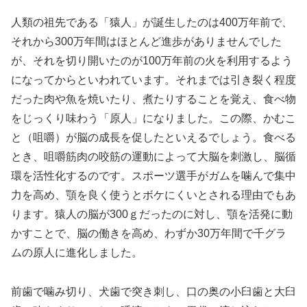
人類の祖先である「猿人」が誕生したのは400万年前で、
それから300万年間はほとんど進歩がありませんでした
が、それを切り開いたのが100万年前の火を利用するよう
になってからといわれています。それまでは引き裂く程度
だった肉や魚を焼いたり、煮たりすることを覚え、食べ物
をじっくり味わう「原人」になりました。この際、かむこ
と（咀嚼）が脳の成長を促したといえるでしょう。食べる
とき、咀嚼筋肉の咬筋の運動によって大脳を刺激し、脳循
環を活性化するのです。スポーツ選手がガムを噛んで集中
力を高め、顎を良く使うとボケにくいとされる理由でもあ
ります。猿人の脳が300ｇだったのに対し、顎を活発に動
かすことで、脳の働きを高め、わずか30万年間で千グラ
ムの原人に進化しました。
前歯で噛み切り、犬歯で突き刺し、口の奥の小臼歯と大臼