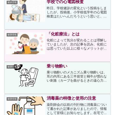
る要介護者に「訪問看護」「...
学校での心電図検査
健康情報
昨日、学校健診の変化という投稿をしま
したが、投稿後、小学校低学年の心電図
検査はたいへんだろうという思いと、い
つから検査が始まったのだろうという疑
問が生じました。それでネット検索した
ところ、次のページを見つけました。上
ページに次が書かれていま...
「化粧療法」とは
健康情報
化粧によって気分が変わることは理解し
ていましたが、次の記事を読み、化粧に
は思っていた以上に様々なメリットがあ
ることを知りました。化粧することによ
る心理面以外の効果として、記事には次
が書かれていました。スキンケアで頬や
顎を意識して触ると、唾液...
乗り物酔い
健康情報
乗り物酔いのメカニズム乗り物酔いは、
耳の内耳にある三半規管と蝸牛が慣れな
い刺激（カーブを曲がるときの遠心力を
はじめ、普段と異なる刺激）を受けたと
きに起きる症状です。日ごろあまり感じ
ることのない刺激が、内耳から脳幹を経
て、胃の働きや呼吸の調節...
消毒薬の特徴と使用の注意
健康情報
薬剤師会の以前の刊行物に消毒薬につい
て書かれた記事がありましたので、情報
として皆様にお知らせします。在宅で使