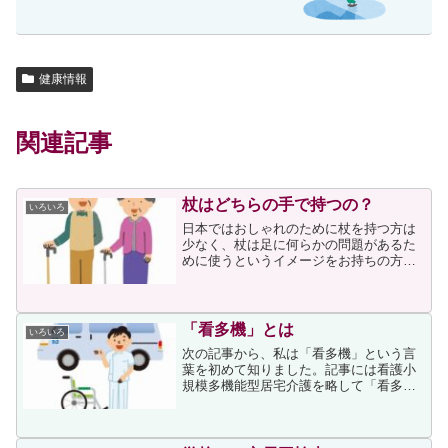
健康情報
関連記事
杖はどちらの手で持つの？
いろいろ
日本ではおしゃれのために杖を持つ方は
少なく、杖は足に何らかの問題があるた
めに使うというイメージをお持ちの方が
多いように思います。次の記事では杖の
正しい使い方が説明されていますので、
すでにお使いの方はもちろんですが、ま
だ必要がないとお考えの方...
「看多機」とは
いろいろ
次の記事から、私は「看多機」という言
葉を初めて知りました。記事には看護小
規模多機能型居宅介護を略して「看多
機」と呼ばれること、そして次の説明が
書かれていました。退院直後など心身の
状態が不安定な時に、自宅療養を希望す