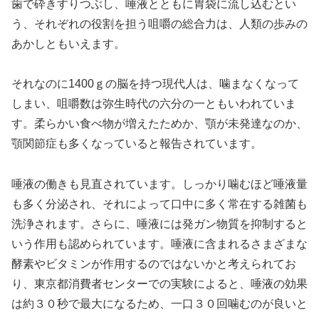
歯で砕きすりつぶし、唾液とともに胃袋に流し込むとい
う、それぞれの役割を担う咀嚼の総合力は、人類の歩みの
あかしともいえます。
それなのに1400ｇの脳を持つ現代人は、噛まなくなって
しまい、咀嚼数は弥生時代の六分の一ともいわれていま
す。柔らかい食べ物が増えたためか、顎が未発達なのか、
顎関節症も多くなっていると報告されています。
唾液の働きも見直されています。しっかり噛むほど唾液量
も多く分泌され、それによって口中に多く常在する雑菌も
洗浄されます。さらに、唾液には発ガン物質を抑制すると
いう作用も認められています。唾液に含まれるさまざまな
酵素やビタミンが作用するのではないかと考えられてお
り、東京都消費者センターでの実験によると、唾液の効果
は約３０秒で最大になるため、一口３０回噛むのが良いと