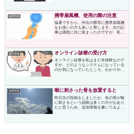
命力を持ち、世界中に広がり、食用され
るようになりました。古代エジプトでは
クレオパトラが健康飲料と...
携帯扇風機、使用の際の注意
健康情報
猛暑ですから、外出の際等に携帯扇風機
をお使いの方も多いと察します。次の記
事は偶然に目に留まったのですが、私も
気づかなかった使用の際の注意などが書
かれていましたので、皆様にも情報とし
て紹介させていただきます。記事には次
が書かれていました。気温...
オンライン診療の受け方
健康情報
オンライン診療を私はまだ未体験なので
すが、どのようなシステムになっている
のか気になっていたところ、わかりやす
く書かれている記事がありました。オン
ライン診療については以前は再診のみと
記憶していますが、新型コロナウィルス
の感染拡大をきっかけに2...
喉に刺さった骨を放置すると
健康情報
昨日次の投稿をしましたが、魚の骨が喉
に刺さるという経験は多くの方がおあり
だと思うため、追加情報を書いてみよう
と思います。上記投稿にも書いています
が、私も一年ほど前、ホッケの骨が喉に
刺さってしまい、あまりの痛さに近所の
耳鼻咽喉科を受診したこと...