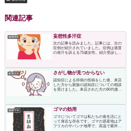
関連記事
妄想性多汗症
健康情報
次の記事を読みました。記事には、次の
症例が紹介されていました。症例は過度
の発汗を訴える75歳女性。紹介受診した
来院時までの数カ月間、先述した多汗症
の全ての治療薬を中止していた。発汗を
自覚しているにもかかわらず乾燥肌を呈
しており、Minor法...
さがし物が見つからない
健康情報
認知症による徘徊の投稿をした後、来店
した方から親族の認知症についての相談
を受けました。来店された方の80代後半
のお姑さんのことでしたが、お話から認
知症の初期のように思えたため、かかり
つけ医がいればその医師、そして担当に
なっているケアマネージ...
ゴマの効用
健康情報
ゴマについてゴマは私たちの食生活にと
って身近な存在です。ゴマの原産地はア
フリカのサバンナ地帯で、高温で紫外線
にさらされる過酷な環境でも負けない生