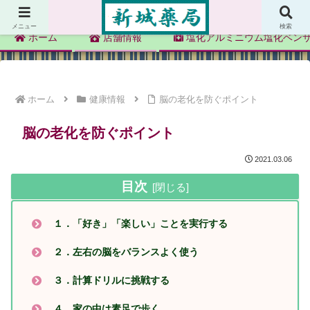
新城薬局
メニュー
検索
ホーム
店舗情報
塩化アルミニウム塩化ベン
ホーム
健康情報
脳の老化を防ぐポイント
脳の老化を防ぐポイント
2021.03.06
目次
１．「好き」「楽しい」ことを実行する
２．左右の脳をバランスよく使う
３．計算ドリルに挑戦する
４．家の中は素足で歩く