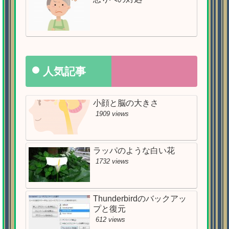
人気記事
小顔と脳の大きさ
1909 views
ラッパのような白い花
1732 views
Thunderbirdのバックアッ
プと復元
612 views