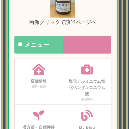
画像クリックで該当ページへ
メニュー
店舗情報
塩化アルミニウム塩
管理・販売
化ベンザルコニウム
液
薬局製剤
漢方薬・自律神経
My Blog