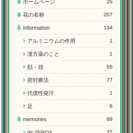
25
ホームページ
207
花の名称
134
Information
1
アルミニウムの作用
1
漢方薬のこと
55
顔・頭
77
密封療法
1
代償性発汗
6
足
89
memories
37
W-ZERO3