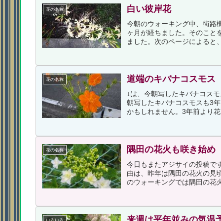
白い彼岸花
花の名称
今朝のウォーキング中、街路
ヶ月が経ちました。そのこと
ました。次のページによると、
道端のキバナコスモス
花の名称
↓は、今朝写したキバナコスモ
朝写したキバナコスモスも3
かもしれません。3年前より花
隅田の花火も咲き始め
花の名称
今日もまたアジサイの投稿で
由は、昨年は隅田の花火の見
のウォーキングでは隅田の花火
来週は平年並みの気温
いろいろ