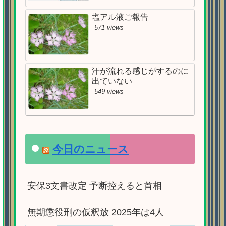
塩アル液ご報告
571 views
汗が流れる感じがするのに
出ていない
549 views
今日のニュース
安保3文書改定 予断控えると首相
無期懲役刑の仮釈放 2025年は4人