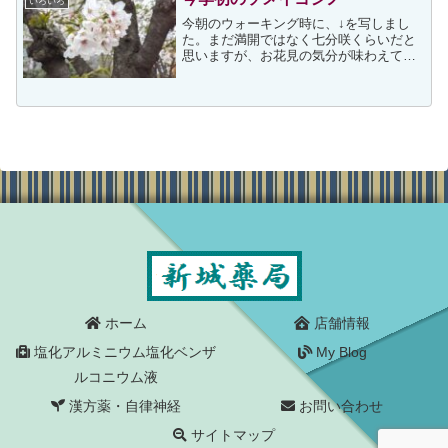
いろいろ
今朝のウォーキング時に、↓を写しまし
た。まだ満開ではなく七分咲くらいだと
思いますが、お花見の気分が味わえて満
足です毎朝のウォーキングルートにはソ
メイヨシノの木が数か所ありますが、今
朝のソメイヨシノが一番咲き始めが早
く、他はまだ三分咲きにもな...
ホーム
店舗情報
塩化アルミニウム塩化ベンザ
My Blog
ルコニウム液
漢方薬・自律神経
お問い合わせ
サイトマップ