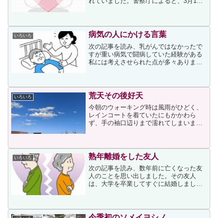
れていました。警察庁によると、3月1日
現在、死者は1万5900人、行方不明者は
2520人。復興庁の集計では、23年12月末
現在、避難生活中に亡くなるなどした震
災関連...
病気の人にかける言葉
いろいろ
次の記事を読み、乳がんではなかったで
すが重い病気で闘病していた経験がある
私には考えさせられた点が多々ありまし
た。記事は筆者自身が乳がん患者になっ
た経験を元に書かれていて、筆者がうれ
しかった言葉を次のように書いていまし
た。私がうれしかったのは...
荒天その後好天
いろいろ
今朝のウォーキング時は風雨がひどく、
レインコートを着ていたにもかかわら
ず、手の袖口辺りまで濡れてしまいまし
た。それに最近にしては気温が高く、寒
いのが苦手な私は厚着だったため、厚着
に加えてレインコートとレインパンツに
よって蒸されて汗ビッショリ...
熟年離婚をした友人
いろいろ
次の記事を読み、数年前に亡くなった友
人のことを思い出しました。その友人
は、大学を卒業してすぐに結婚しまし
た。夫となったのは、大学時代から付き
合っていた同い年の人でした。その人の
地元が名古屋で、そちらで教師となった
ため、彼女も嫁いでからは名古...
今季初のソメイヨシノ