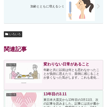
加齢とともに増えるシミ
いろいろ
関連記事
変わりない日常があること
いろいろ
年齢と共に以前は何とも思わなかったこ
とが負担に思えたり、面倒に感じること
が多くなった気がします。これも老化現
象の一つだと思うのですが、これからま
すます面倒に思うことが増えてくるのだ
ろうと思うと憂鬱な気分になっていまし
た。そのような日常だった...
13年目の3.11
いろいろ
東日本大震災から13年目の3月11日、次
の記事を読みました。記事には次が書か